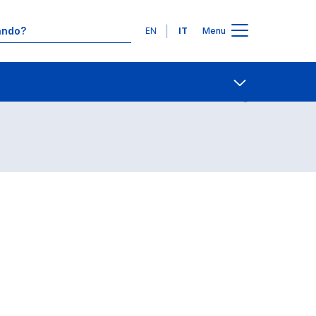
Lingue
EN
IT
Menu
Contatti
Open share