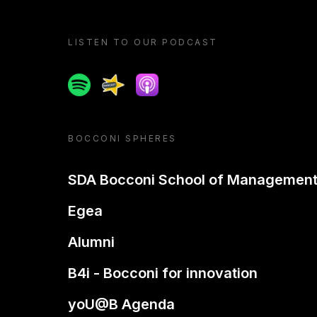
LISTEN TO OUR PODCAST
Spotify
Spreaker
Apple podcast
BOCCONI SPHERES
SDA Bocconi School of Managemen
Egea
Alumni
B4i - Bocconi for innovation
yoU@B Agenda