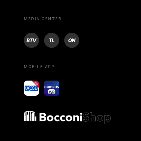
MEDIA CENTER
BTV
TL
ON
MOBILE APP
yoU@B
Campus VR
Bocconi shop