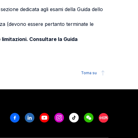
a sezione dedicata agli esami della Guida dello
uenza (devono essere pertanto terminate le
 limitazioni. Consultare la Guida
Torna su
Facebook
Linkedin
Youtube
Instagram
Tiktok
Weechat
Xiaohongshu/R