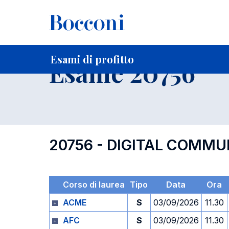
-
Home
Per studenti iscritti
Orari, Aule e Calendari
Esami
Esami di profitto
Esame 20756
20756 - DIGITAL COMMU
Corso di laurea
Tipo
Data
Ora
ACME
S
03/09/2026
11.30
AFC
S
03/09/2026
11.30