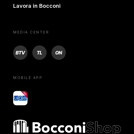
Lavora in Bocconi
MEDIA CENTER
BTV
TL
ON
MOBILE APP
yoU@B
Bocconi shop