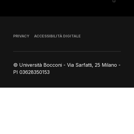
Piè di pagina
PRIVACY
ACCESSIBILITÀ DIGITALE
© Università Bocconi - Via Sarfatti, 25 Milano -
PI 03628350153