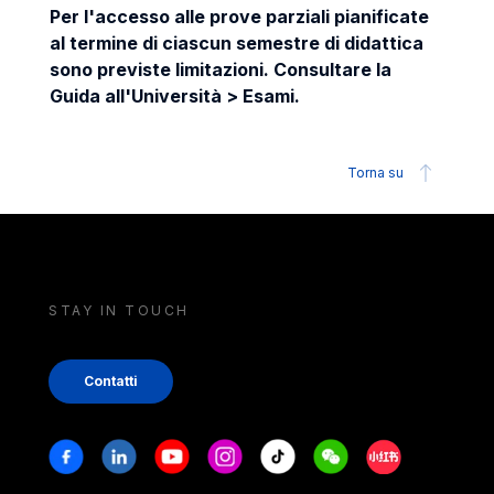
Per l'accesso alle prove parziali pianificate
al termine di ciascun semestre di didattica
sono previste limitazioni. Consultare la
Guida all'Università > Esami.
Torna su
STAY IN TOUCH
Contatti
Stay in touch
Facebook
Linkedin
Youtube
Instagram
Tiktok
Weechat
Xiaohongshu/