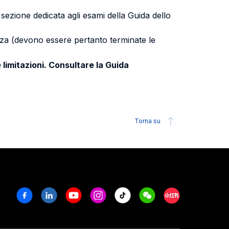
a sezione dedicata agli esami della Guida dello
uenza (devono essere pertanto terminate le
 limitazioni. Consultare la Guida
Torna su
Facebook
Linkedin
Youtube
Instagram
Tiktok
Weechat
Xiaohongshu/R