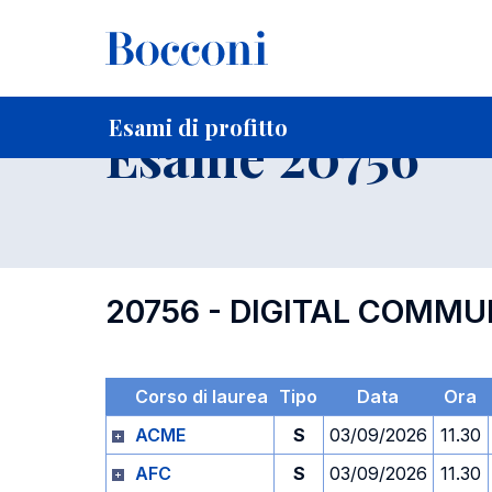
-
Home
Per studenti iscritti
Orari, Aule e Calendari
Esami
Esami di profitto
Esame 20756
20756 - DIGITAL COMMU
Corso di laurea
Tipo
Data
Ora
ACME
S
03/09/2026
11.30
AFC
S
03/09/2026
11.30