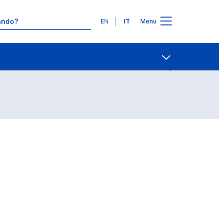
Lingue
EN
IT
Menu
Contatti
Open share