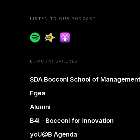
LISTEN TO OUR PODCAST
Spotify
Spreaker
Apple podcast
BOCCONI SPHERES
SDA Bocconi School of Managemen
Egea
Alumni
B4i - Bocconi for innovation
yoU@B Agenda