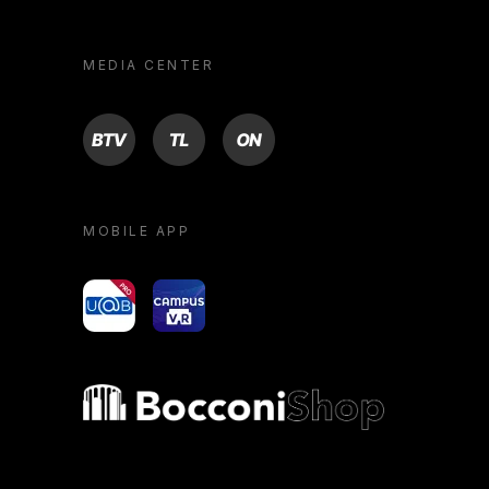
MEDIA CENTER
BTV
TL
ON
MOBILE APP
yoU@B
Campus VR
Bocconi shop