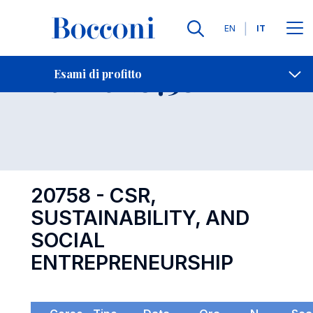
Lingue
EN
IT
Contatti
-
Esame 20758
Esami di profitto
Open s
20758 - CSR,
SUSTAINABILITY, AND
SOCIAL
ENTREPRENEURSHIP