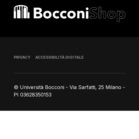
Bocconi shop
Piè di pagina
PRIVACY
ACCESSIBILITÀ DIGITALE
© Università Bocconi - Via Sarfatti, 25 Milano -
PI 03628350153