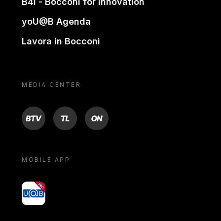
B4i - Bocconi for innovation
yoU@B Agenda
Lavora in Bocconi
MEDIA CENTER
BTV
TL
ON
MOBILE APP
yoU@B