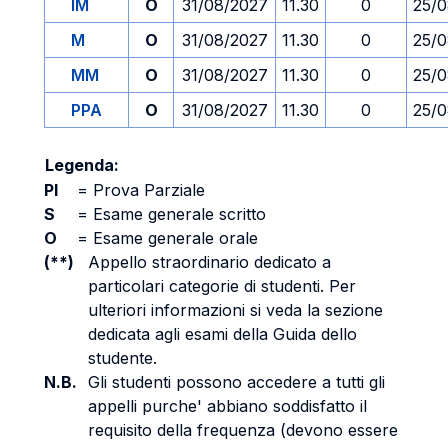
IM
O
31/08/2027
11.30
0
25/0
M
O
31/08/2027
11.30
0
25/0
MM
O
31/08/2027
11.30
0
25/0
PPA
O
31/08/2027
11.30
0
25/0
Legenda:
PI
=
Prova Parziale
S
=
Esame generale scritto
O
=
Esame generale orale
(**)
Appello straordinario dedicato a
particolari categorie di studenti. Per
ulteriori informazioni si veda la sezione
dedicata agli esami della Guida dello
studente.
N.B.
Gli studenti possono accedere a tutti gli
appelli purche' abbiano soddisfatto il
requisito della frequenza (devono essere