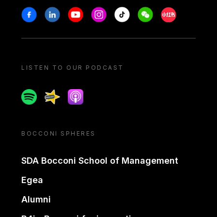
Stay in touch
Facebook
Linkedin
Youtube
Instagram
Tiktok
Weechat
Xiaohongshu/
LISTEN TO OUR PODCAST
Spotify
Spreaker
Apple podcast
BOCCONI SPHERES
SDA Bocconi School of Management
Egea
Alumni