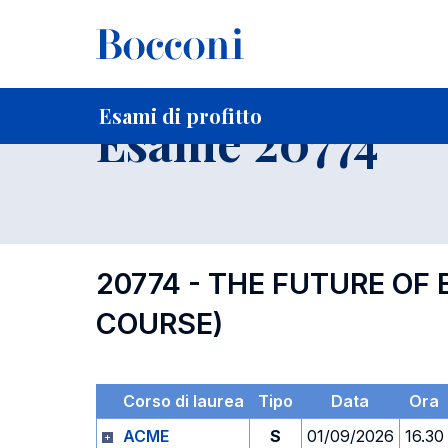
-
Home
Per studenti iscritti
Orari, Aule e Calendari
Esami
Esami di profitto
Esame 20774
20774 - THE FUTURE OF
COURSE)
Corso di laurea
Tipo
Data
Ora
ACME
S
01/09/2026
16.30