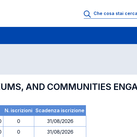
 di profitto
Esami in ordine di codice
SEUMS, AND COMMUNITIES EN
N. iscrizioni
Scadenza iscrizione
0
0
31/08/2026
0
0
31/08/2026