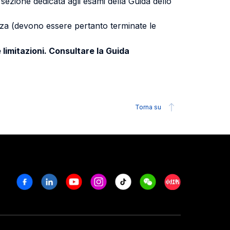
a sezione dedicata agli esami della Guida dello
uenza (devono essere pertanto terminate le
 limitazioni. Consultare la Guida
Torna su
Facebook
Linkedin
Youtube
Instagram
Tiktok
Weechat
Xiaohongshu/R