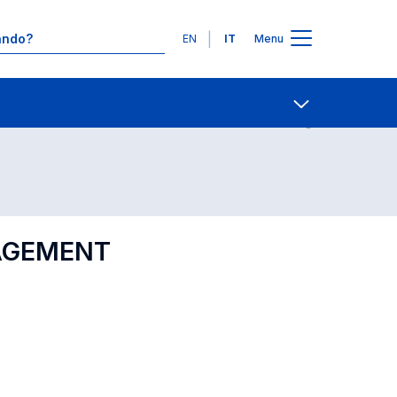
Lingue
EN
IT
Menu
Contatti
Open share
GAGEMENT