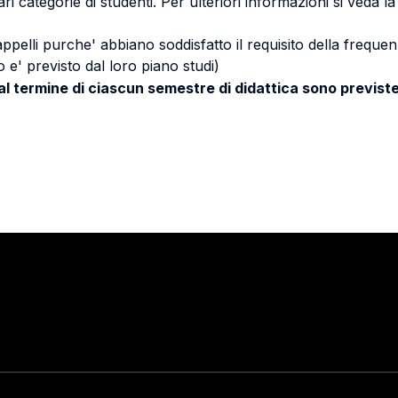
ri categorie di studenti. Per ulteriori informazioni si veda l
 appelli purche' abbiano soddisfatto il requisito della freq
 e' previsto dal loro piano studi)
 al termine di ciascun semestre di didattica sono previste
Stay in touch