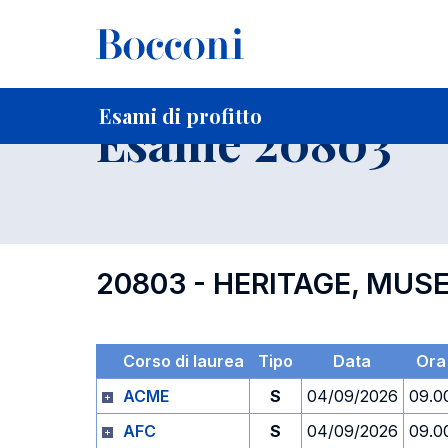
-
Home
Per studenti iscritti
Orari, Aule e Calendari
Esami
Esami di profitto
Esame 20803
20803 - HERITAGE, MU
Corso di laurea
Tipo
Data
Ora
ACME
S
04/09/2026
09.0
AFC
S
04/09/2026
09.0