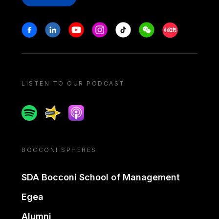
Stay in touch
Facebook
Linkedin
Youtube
Instagram
Tiktok
Weechat
Xiaohongshu/
LISTEN TO OUR PODCAST
Spotify
Spreaker
Apple podcast
BOCCONI SPHERES
SDA Bocconi School of Management
Egea
Alumni