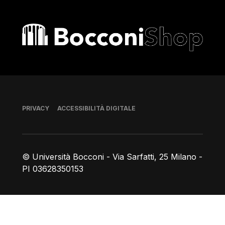
Bocconi shop
Piè di pagina
PRIVACY
ACCESSIBILITÀ DIGITALE
© Università Bocconi - Via Sarfatti, 25 Milano -
PI 03628350153