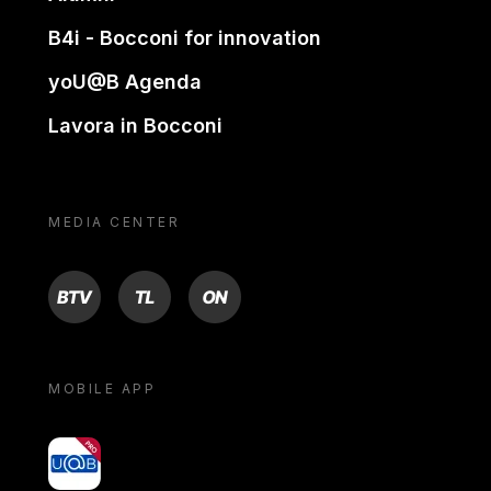
B4i - Bocconi for innovation
yoU@B Agenda
Lavora in Bocconi
MEDIA CENTER
BTV
TL
ON
MOBILE APP
yoU@B