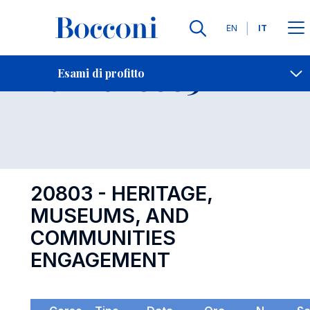
Lingue
EN
IT
Contatti
-
Esame 20803
Esami di profitto
Open s
20803 - HERITAGE,
MUSEUMS, AND
COMMUNITIES
ENGAGEMENT