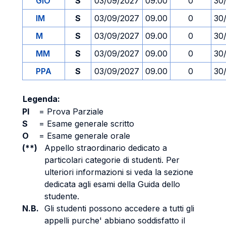
GIO
S
03/09/2027
09.00
0
30
IM
S
03/09/2027
09.00
0
30
M
S
03/09/2027
09.00
0
30
MM
S
03/09/2027
09.00
0
30
PPA
S
03/09/2027
09.00
0
30
Legenda:
PI
=
Prova Parziale
S
=
Esame generale scritto
O
=
Esame generale orale
(**)
Appello straordinario dedicato a
particolari categorie di studenti. Per
ulteriori informazioni si veda la sezione
dedicata agli esami della Guida dello
studente.
N.B.
Gli studenti possono accedere a tutti gli
appelli purche' abbiano soddisfatto il