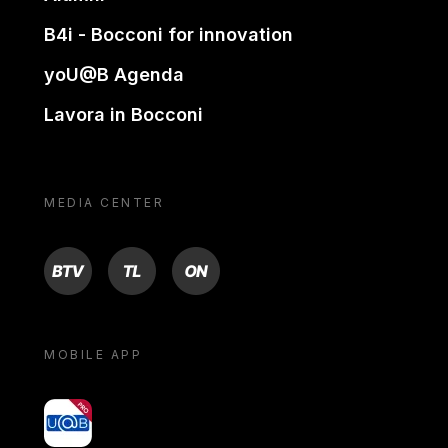
B4i - Bocconi for innovation
yoU@B Agenda
Lavora in Bocconi
MEDIA CENTER
BTV
TL
ON
MOBILE APP
yoU@B