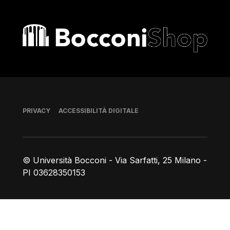
Bocconi shop
Piè di pagina
PRIVACY
ACCESSIBILITÀ DIGITALE
© Università Bocconi - Via Sarfatti, 25 Milano -
PI 03628350153