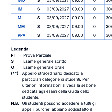
GIO
S
03/09/2027
09.00
0
30
IM
S
03/09/2027
09.00
0
30
M
S
03/09/2027
09.00
0
30
MM
S
03/09/2027
09.00
0
30
PPA
S
03/09/2027
09.00
0
30
Legenda:
PI
=
Prova Parziale
S
=
Esame generale scritto
O
=
Esame generale orale
(**)
Appello straordinario dedicato a
particolari categorie di studenti. Per
ulteriori informazioni si veda la sezione
dedicata agli esami della Guida dello
studente.
N.B.
Gli studenti possono accedere a tutti gli
appelli purche' abbiano soddisfatto il