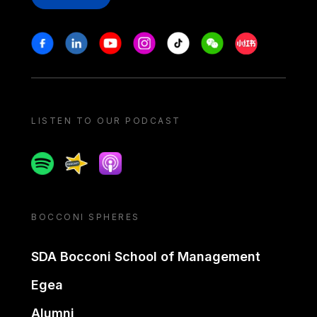
Stay in touch
Facebook
Linkedin
Youtube
Instagram
Tiktok
Weechat
Xiaohongshu/
LISTEN TO OUR PODCAST
Spotify
Spreaker
Apple podcast
BOCCONI SPHERES
SDA Bocconi School of Management
Egea
Alumni