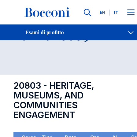
Lingue
EN
IT
Contatti
-
Esame 20803
Esami di profitto
Open s
20803 - HERITAGE,
MUSEUMS, AND
COMMUNITIES
ENGAGEMENT