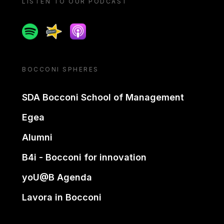
LISTEN TO OUR PODCAST
Spotify
Spreaker
Apple podcast
BOCCONI SPHERES
SDA Bocconi School of Management
Egea
Alumni
B4i - Bocconi for innovation
yoU@B Agenda
Lavora in Bocconi