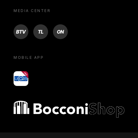
MEDIA CENTER
BTV
TL
ON
MOBILE APP
yoU@B
Bocconi shop