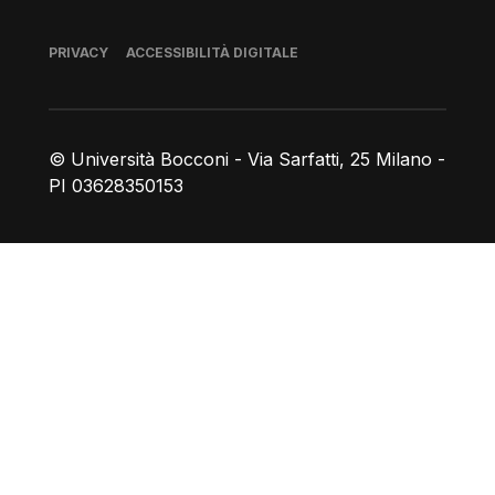
Piè di pagina
PRIVACY
ACCESSIBILITÀ DIGITALE
© Università Bocconi - Via Sarfatti, 25 Milano -
PI 03628350153