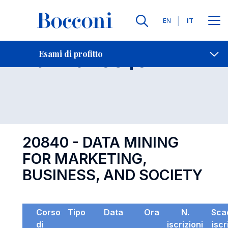
Lingue
EN
IT
Contatti
-
Esame 20840
Esami di profitto
Open s
20840 - DATA MINING
FOR MARKETING,
BUSINESS, AND SOCIETY
Corso
Tipo
Data
Ora
N.
Sca
di
iscrizioni
iscr