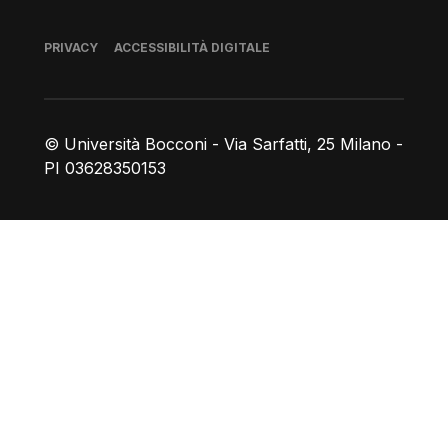
Piè di pagina
PRIVACY
ACCESSIBILITÀ DIGITALE
© Università Bocconi - Via Sarfatti, 25 Milano -
PI 03628350153