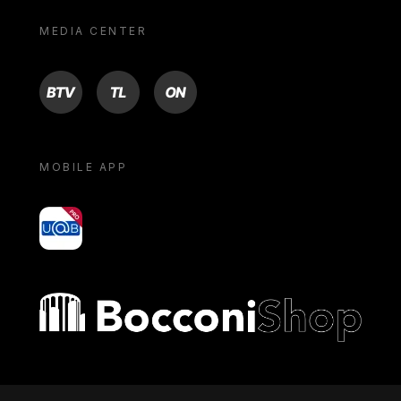
MEDIA CENTER
BTV
TL
ON
MOBILE APP
yoU@B
Bocconi shop