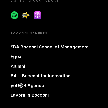
LISTEN TO OUR PODCAST
Spotify
Spreaker
Apple podcast
BOCCONI SPHERES
SDA Bocconi School of Management
Egea
Alumni
B4i - Bocconi for innovation
yoU@B Agenda
Lavora in Bocconi