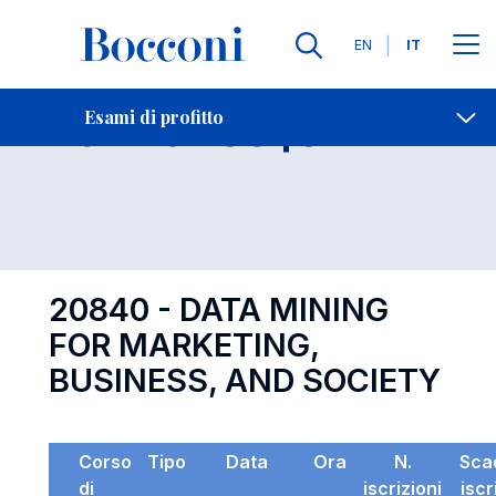
Lingue
EN
IT
Contatti
-
Esame 20840
Esami di profitto
Open s
20840 - DATA MINING
FOR MARKETING,
BUSINESS, AND SOCIETY
Corso
Tipo
Data
Ora
N.
Sca
di
iscrizioni
iscr