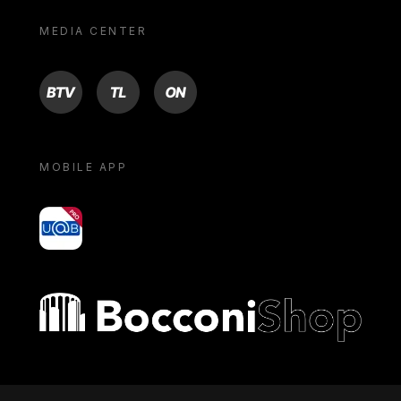
MEDIA CENTER
BTV
TL
ON
MOBILE APP
yoU@B
Bocconi shop