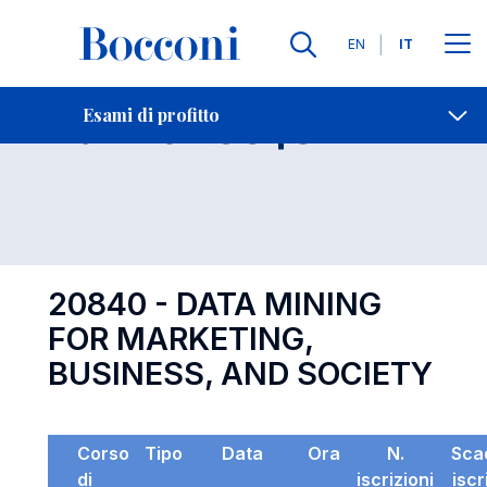
Lingue
EN
IT
Contatti
-
Esame 20840
Esami di profitto
Open s
20840 - DATA MINING
FOR MARKETING,
BUSINESS, AND SOCIETY
Corso
Tipo
Data
Ora
N.
Sca
di
iscrizioni
iscr