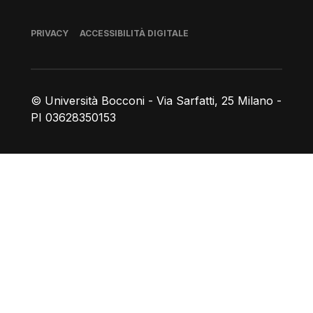
Piè di pagina
PRIVACY
ACCESSIBILITÀ DIGITALE
© Università Bocconi - Via Sarfatti, 25 Milano -
PI 03628350153