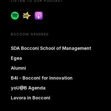
LISTEN TO OUR PODCAST
Spotify
Spreaker
Apple podcast
BOCCONI SPHERES
SDA Bocconi School of Management
Egea
Alumni
B4i - Bocconi for innovation
yoU@B Agenda
Lavora in Bocconi