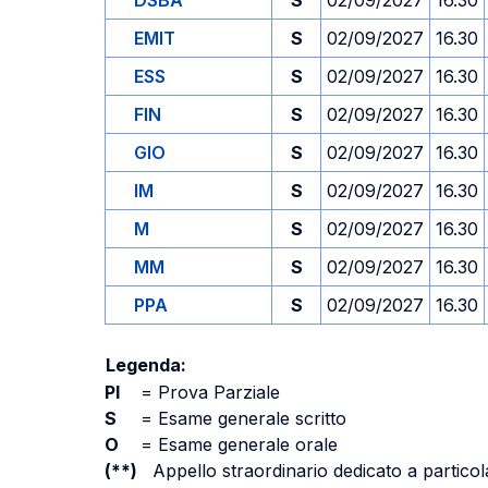
DSBA
S
02/09/2027
16.30
EMIT
S
02/09/2027
16.30
ESS
S
02/09/2027
16.30
FIN
S
02/09/2027
16.30
GIO
S
02/09/2027
16.30
IM
S
02/09/2027
16.30
M
S
02/09/2027
16.30
MM
S
02/09/2027
16.30
PPA
S
02/09/2027
16.30
Legenda:
PI
=
Prova Parziale
S
=
Esame generale scritto
O
=
Esame generale orale
(**)
Appello straordinario dedicato a particola