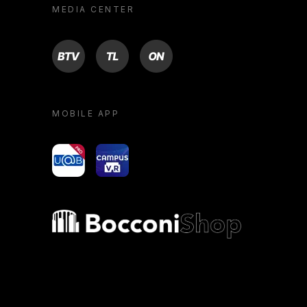
MEDIA CENTER
BTV
TL
ON
MOBILE APP
yoU@B
Campus VR
Bocconi shop