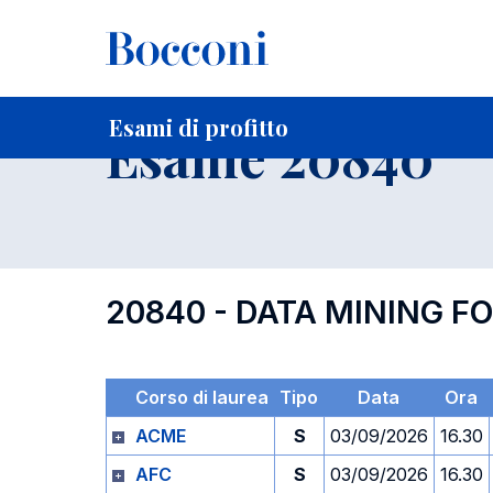
-
Home
Per studenti iscritti
Orari, Aule e Calendari
Esami
Esami di profitto
Esame 20840
20840 - DATA MINING F
Corso di laurea
Tipo
Data
Ora
ACME
S
03/09/2026
16.30
AFC
S
03/09/2026
16.30