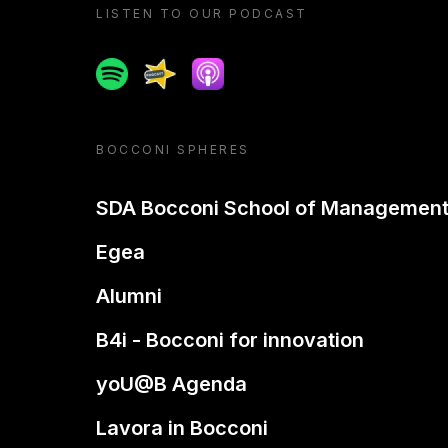
LISTEN TO OUR PODCAST
Spotify
Spreaker
Apple podcast
BOCCONI SPHERES
SDA Bocconi School of Managemen
Egea
Alumni
B4i - Bocconi for innovation
yoU@B Agenda
Lavora in Bocconi