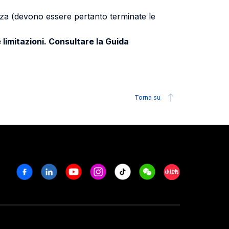
uenza (devono essere pertanto terminate le
 limitazioni. Consultare la Guida
Torna su
Facebook
Linkedin
Youtube
Instagram
Tiktok
Weechat
Xiaohongshu/R