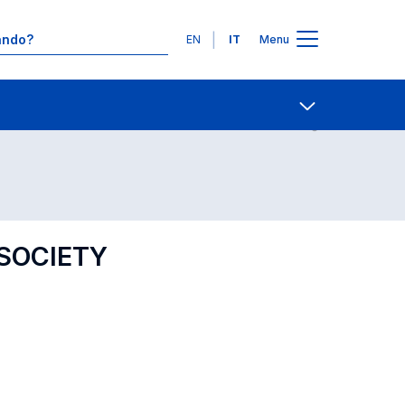
Lingue
EN
IT
Menu
Contatti
Open share
 SOCIETY