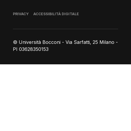
Piè di pagina
PRIVACY
ACCESSIBILITÀ DIGITALE
© Università Bocconi - Via Sarfatti, 25 Milano -
PI 03628350153