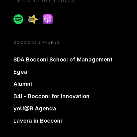
LISTEN TO OUR PODCAST
Spotify
Spreaker
Apple podcast
BOCCONI SPHERES
SDA Bocconi School of Management
Egea
Alumni
B4i - Bocconi for innovation
yoU@B Agenda
Lavora in Bocconi