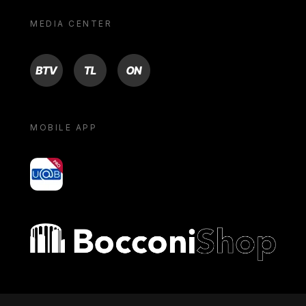
MEDIA CENTER
BTV
TL
ON
MOBILE APP
yoU@B
Bocconi shop