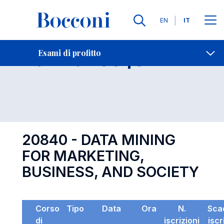
Lingue
EN
IT
Contatti
-
Esame 20840
Esami di profitto
Open s
20840 - DATA MINING
FOR MARKETING,
BUSINESS, AND SOCIETY
Corso
Tipo
Data
Ora
N.
Sca
di
iscrizioni
iscr