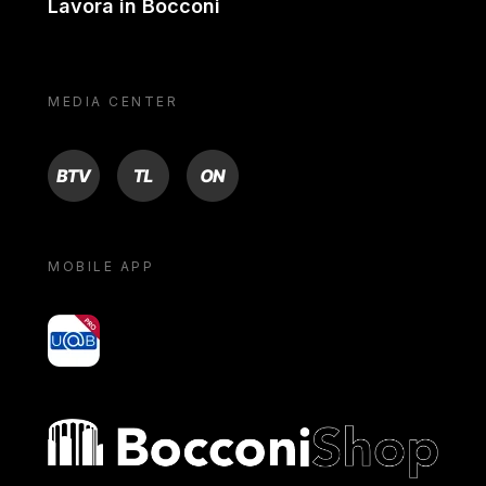
Lavora in Bocconi
MEDIA CENTER
BTV
TL
ON
MOBILE APP
yoU@B
Bocconi shop