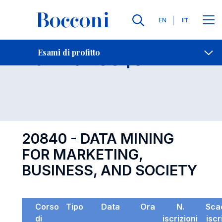
Lingue
EN
IT
Contatti
-
Esame 20840
Esami di profitto
Open s
20840 - DATA MINING
FOR MARKETING,
BUSINESS, AND SOCIETY
Corso
Tipo
Data
Ora
N.
Sca
di
iscrizioni
iscr