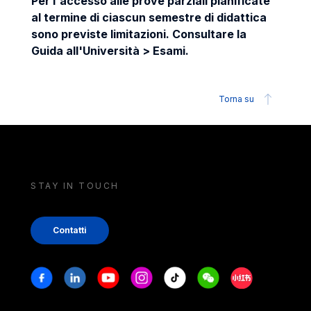
Per l'accesso alle prove parziali pianificate
al termine di ciascun semestre di didattica
sono previste limitazioni. Consultare la
Guida all'Università > Esami.
Torna su
STAY IN TOUCH
Contatti
Stay in touch
Facebook
Linkedin
Youtube
Instagram
Tiktok
Weechat
Xiaohongshu/