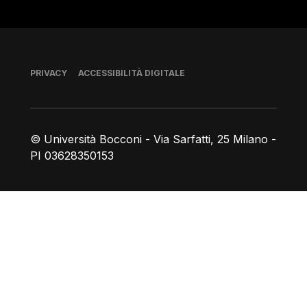
Piè di pagina
PRIVACY
ACCESSIBILITÀ DIGITALE
© Università Bocconi - Via Sarfatti, 25 Milano -
PI 03628350153