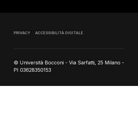
Piè di pagina
PRIVACY
ACCESSIBILITÀ DIGITALE
© Università Bocconi - Via Sarfatti, 25 Milano -
PI 03628350153