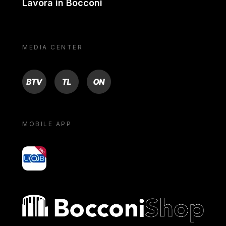
Lavora in Bocconi
MEDIA CENTER
BTV
TL
ON
MOBILE APP
yoU@B
Bocconi shop