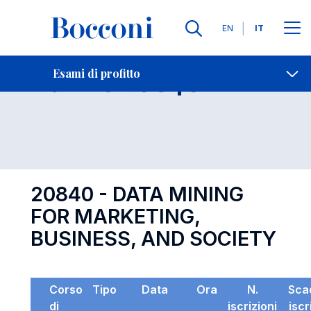
Lingue
EN
IT
Contatti
-
Esame 20840
Esami di profitto
Open s
20840 - DATA MINING
FOR MARKETING,
BUSINESS, AND SOCIETY
Corso
Tipo
Data
Ora
N.
Sca
di
iscrizioni
iscr