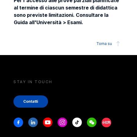
Per l'accesso alle prove parziali pianificate
al termine di ciascun semestre di didattica
sono previste limitazioni. Consultare la
Guida all'Università > Esami.
Torna su
STAY IN TOUCH
Contatti
Stay in touch
Facebook
Linkedin
Youtube
Instagram
Tiktok
Weechat
Xiaohongshu/