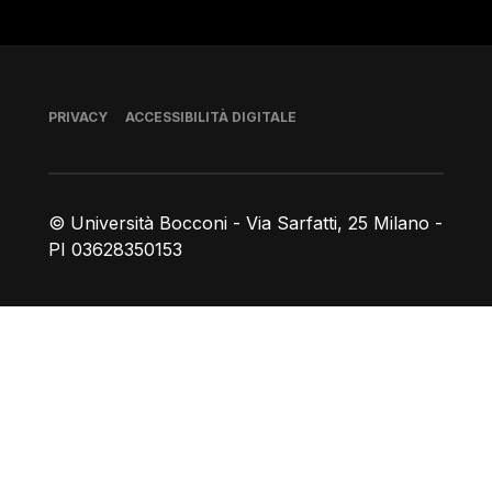
Piè di pagina
PRIVACY
ACCESSIBILITÀ DIGITALE
© Università Bocconi - Via Sarfatti, 25 Milano -
PI 03628350153