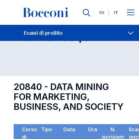
Lingue
EN
IT
Contatti
-
Esame 20840
Esami di profitto
Open s
20840 - DATA MINING
FOR MARKETING,
BUSINESS, AND SOCIETY
Corso
Tipo
Data
Ora
N.
Sca
di
iscrizioni
iscr