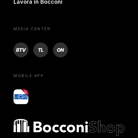
Lavora in Bocconi
MEDIA CENTER
BTV
TL
ON
MOBILE APP
yoU@B
Bocconi shop