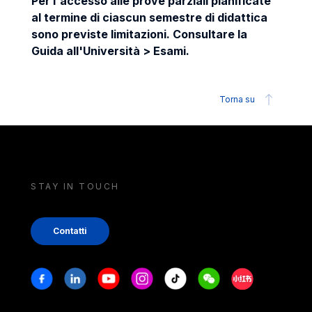
Per l'accesso alle prove parziali pianificate
al termine di ciascun semestre di didattica
sono previste limitazioni. Consultare la
Guida all'Università > Esami.
Torna su
STAY IN TOUCH
Contatti
Stay in touch
Facebook
Linkedin
Youtube
Instagram
Tiktok
Weechat
Xiaohongshu/