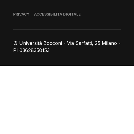
Piè di pagina
PRIVACY
ACCESSIBILITÀ DIGITALE
© Università Bocconi - Via Sarfatti, 25 Milano -
PI 03628350153