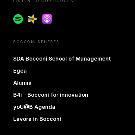
LISTEN TO OUR PODCAST
Spotify
Spreaker
Apple podcast
BOCCONI SPHERES
SDA Bocconi School of Management
Egea
Alumni
B4i - Bocconi for innovation
yoU@B Agenda
Lavora in Bocconi