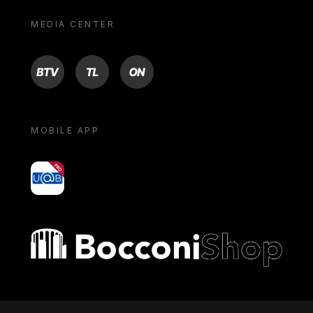
MEDIA CENTER
BTV
TL
ON
MOBILE APP
yoU@B
Bocconi shop