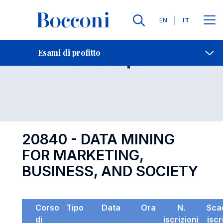
Lingue
EN
IT
Contatti
-
Esame 20840
Esami di profitto
Open s
20840 - DATA MINING
FOR MARKETING,
BUSINESS, AND SOCIETY
Corso
Tipo
Data
Ora
N.
Sca
di
iscrizioni
iscr