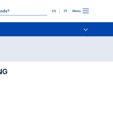
Lingue
EN
IT
Menu
Contatti
Open share
NG