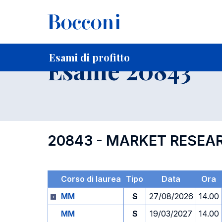
-
Home
Per studenti iscritti
Orari, Aule e Calendari
Esami
Esami di profitto
Esame 20843
20843 - MARKET RESEA
Corso di laurea
Tipo
Data
Ora
MM
S
27/08/2026
14.00
MM
S
19/03/2027
14.00