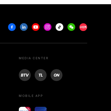
Facebook
Linkedin
Youtube
Instagram
Tiktok
Weechat
Xiaohongshu/R
MEDIA CENTER
BTV
TL
ON
MOBILE APP
yoU@B
Campus VR