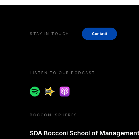
STAY IN TOUCH
Contatti
LISTEN TO OUR PODCAST
Spotify
Spreaker
Apple podcast
BOCCONI SPHERES
SDA Bocconi School of Managemen