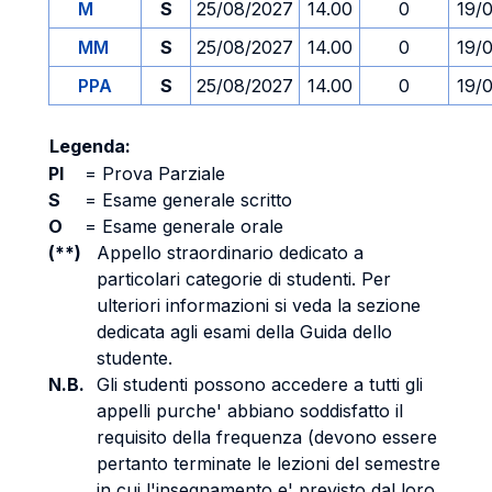
M
S
25/08/2027
14.00
0
19/
MM
S
25/08/2027
14.00
0
19/
PPA
S
25/08/2027
14.00
0
19/
Legenda:
PI
=
Prova Parziale
S
=
Esame generale scritto
O
=
Esame generale orale
(**)
Appello straordinario dedicato a
particolari categorie di studenti. Per
ulteriori informazioni si veda la sezione
dedicata agli esami della Guida dello
studente.
N.B.
Gli studenti possono accedere a tutti gli
appelli purche' abbiano soddisfatto il
requisito della frequenza (devono essere
pertanto terminate le lezioni del semestre
in cui l'insegnamento e' previsto dal loro