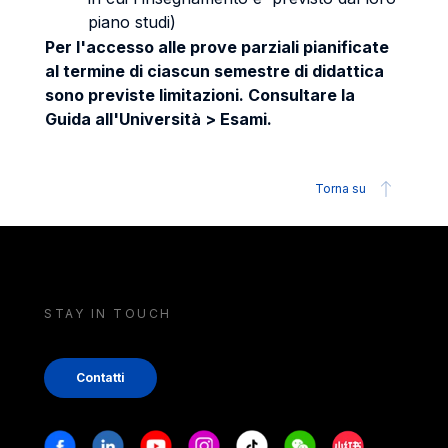
piano studi)
Per l'accesso alle prove parziali pianificate
al termine di ciascun semestre di didattica
sono previste limitazioni. Consultare la
Guida all'Università > Esami.
Torna su
STAY IN TOUCH
Contatti
Stay in touch
Facebook
Linkedin
Youtube
Instagram
Tiktok
Weechat
Xiaohongshu/