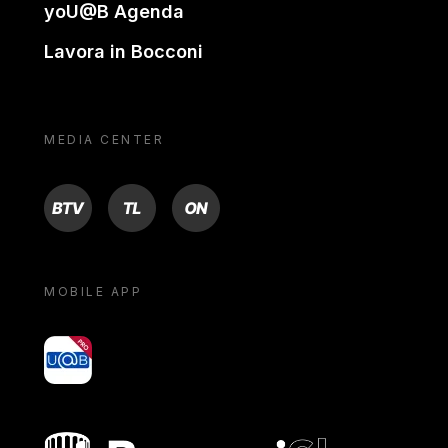
yoU@B Agenda
Lavora in Bocconi
MEDIA CENTER
BTV
TL
ON
MOBILE APP
yoU@B
Bocconi shop