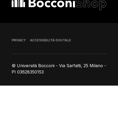
Piè di pagina
PRIVACY
ACCESSIBILITÀ DIGITALE
© Università Bocconi - Via Sarfatti, 25 Milano -
PI 03628350153