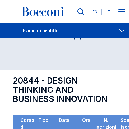
Lingue
EN
IT
Contatti
-
Esame 20844
Esami di profitto
Open s
20844 - DESIGN
THINKING AND
BUSINESS INNOVATION
Corso
Tipo
Data
Ora
N.
Sc
di
iscrizioni
isc