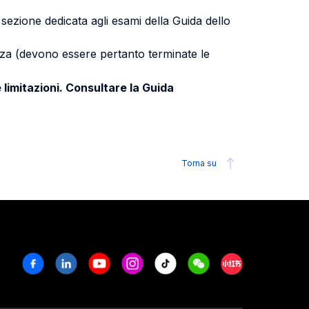
a sezione dedicata agli esami della Guida dello
uenza (devono essere pertanto terminate le
 limitazioni. Consultare la Guida
Torna su
Facebook
Linkedin
Youtube
Instagram
Tiktok
Weechat
Xiaohongshu/R