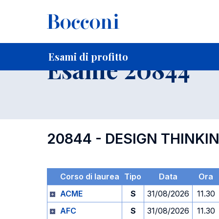
-
Home
Per studenti iscritti
Orari, Aule e Calendari
Esami
Esami di profitto
Esame 20844
20844 - DESIGN THINKI
Corso di laurea
Tipo
Data
Ora
ACME
S
31/08/2026
11.30
AFC
S
31/08/2026
11.30