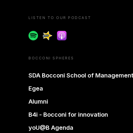
LISTEN TO OUR PODCAST
Spotify
Spreaker
Apple podcast
BOCCONI SPHERES
SDA Bocconi School of Managemen
Egea
Alumni
B4i - Bocconi for innovation
yoU@B Agenda