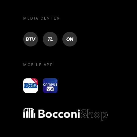
MEDIA CENTER
BTV
TL
ON
MOBILE APP
yoU@B
Campus VR
Bocconi shop