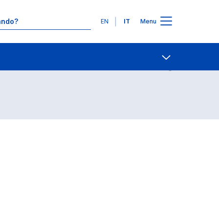
Lingue
EN
IT
Menu
Contatti
Open share