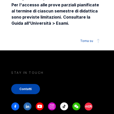
Per l'accesso alle prove parziali pianificate
al termine di ciascun semestre di didattica
sono previste limitazioni. Consultare la
Guida all'Università > Esami.
Torna su
STAY IN TOUCH
Contatti
Stay in touch
Facebook
Linkedin
Youtube
Instagram
Tiktok
Weechat
Xiaohongshu/