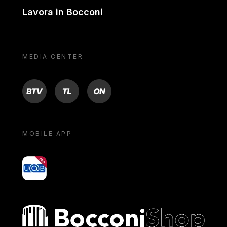
Lavora in Bocconi
MEDIA CENTER
BTV
TL
ON
MOBILE APP
yoU@B
Bocconi shop