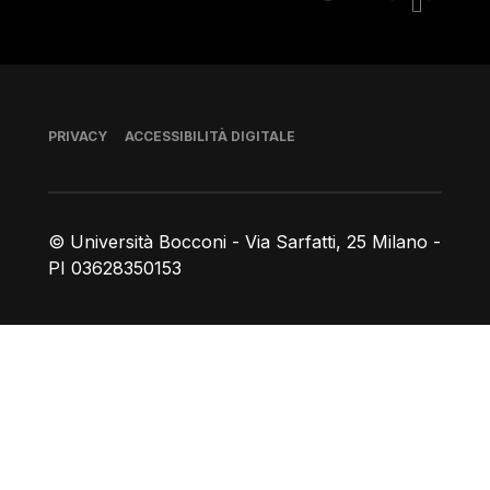
Piè di pagina
PRIVACY
ACCESSIBILITÀ DIGITALE
© Università Bocconi - Via Sarfatti, 25 Milano -
PI 03628350153