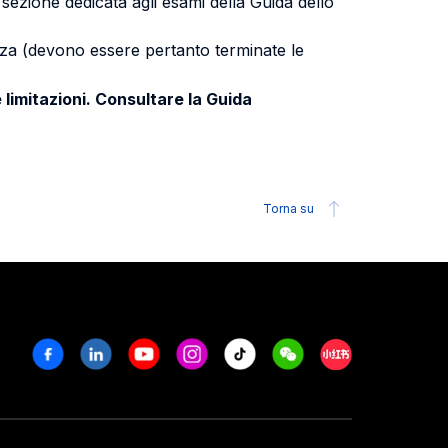
a sezione dedicata agli esami della Guida dello
uenza (devono essere pertanto terminate le
 limitazioni. Consultare la Guida
Torna su
Facebook
Linkedin
Youtube
Instagram
Tiktok
Weechat
Xiaohongshu/R