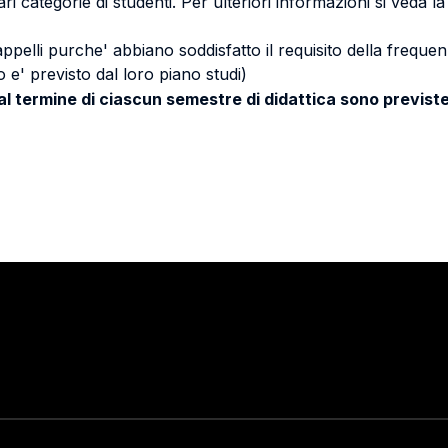
ri categorie di studenti. Per ulteriori informazioni si veda l
 appelli purche' abbiano soddisfatto il requisito della freq
 e' previsto dal loro piano studi)
 al termine di ciascun semestre di didattica sono previste
Stay in touch