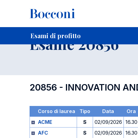
-
Home
Per studenti iscritti
Orari, Aule e Calendari
Esami
Esami di profitto
Esame 20856
20856 - INNOVATION AN
Corso di laurea
Tipo
Data
Ora
ACME
S
02/09/2026
16.30
AFC
S
02/09/2026
16.30