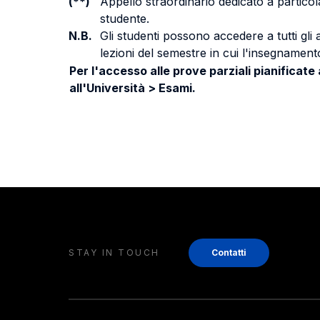
(**)
Appello straordinario dedicato a particola
studente.
N.B.
Gli studenti possono accedere a tutti gli
lezioni del semestre in cui l'insegnamento
Per l'accesso alle prove parziali pianificate
all'Università > Esami.
STAY IN TOUCH
Contatti