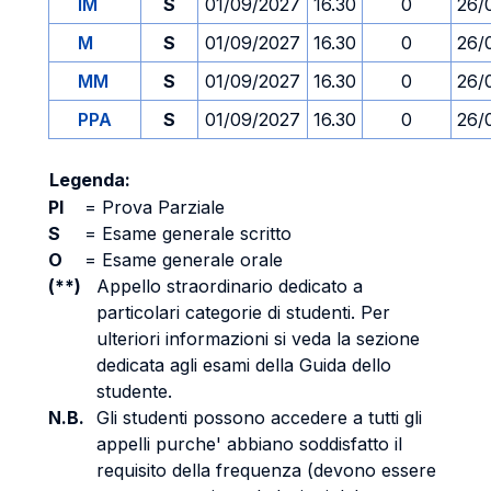
IM
S
01/09/2027
16.30
0
26/
M
S
01/09/2027
16.30
0
26/
MM
S
01/09/2027
16.30
0
26/
PPA
S
01/09/2027
16.30
0
26/
Legenda:
PI
=
Prova Parziale
S
=
Esame generale scritto
O
=
Esame generale orale
(**)
Appello straordinario dedicato a
particolari categorie di studenti. Per
ulteriori informazioni si veda la sezione
dedicata agli esami della Guida dello
studente.
N.B.
Gli studenti possono accedere a tutti gli
appelli purche' abbiano soddisfatto il
requisito della frequenza (devono essere