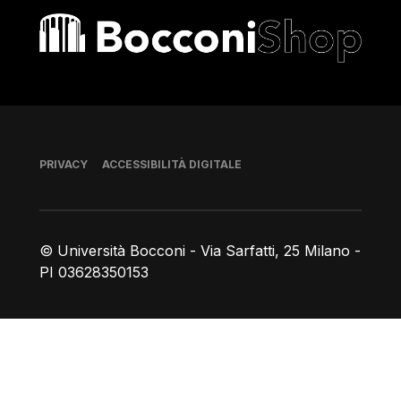
Bocconi shop
Piè di pagina
PRIVACY
ACCESSIBILITÀ DIGITALE
© Università Bocconi - Via Sarfatti, 25 Milano -
PI 03628350153