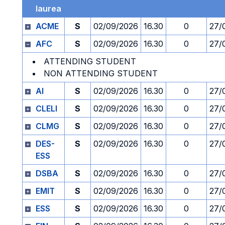
laurea
ACME
S
02/09/2026
16.30
0
27/
AFC
S
02/09/2026
16.30
0
27/
ATTENDING STUDENT
NON ATTENDING STUDENT
AI
S
02/09/2026
16.30
0
27/
CLELI
S
02/09/2026
16.30
0
27/
CLMG
S
02/09/2026
16.30
0
27/
DES-
S
02/09/2026
16.30
0
27/
ESS
DSBA
S
02/09/2026
16.30
0
27/
EMIT
S
02/09/2026
16.30
0
27/
ESS
S
02/09/2026
16.30
0
27/