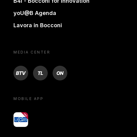
B4i - Bocconi for innovation
yoU@B Agenda
Lavora in Bocconi
MEDIA CENTER
BTV
TL
ON
MOBILE APP
yoU@B