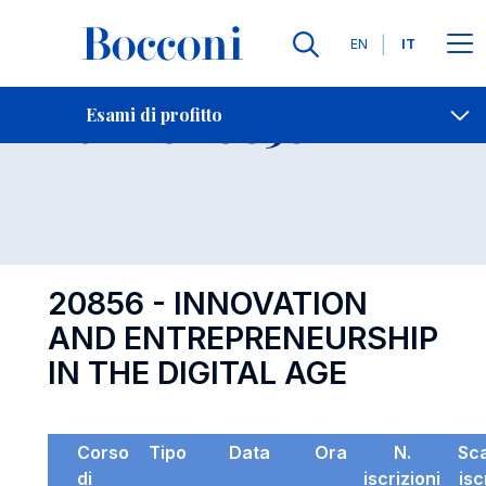
Lingue
EN
IT
Contatti
-
Esame 20856
Esami di profitto
Open s
20856 - INNOVATION
AND ENTREPRENEURSHIP
IN THE DIGITAL AGE
Corso
Tipo
Data
Ora
N.
Sc
di
iscrizioni
isc