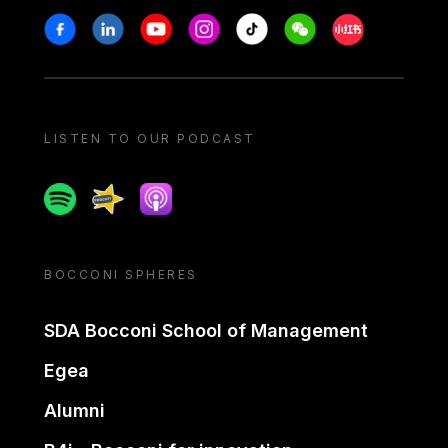
Stay in touch
Facebook
Linkedin
Youtube
Instagram
Tiktok
Weechat
Xiaohongshu/
LISTEN TO OUR PODCAST
Spotify
Spreaker
Apple podcast
BOCCONI SPHERES
SDA Bocconi School of Management
Egea
Alumni