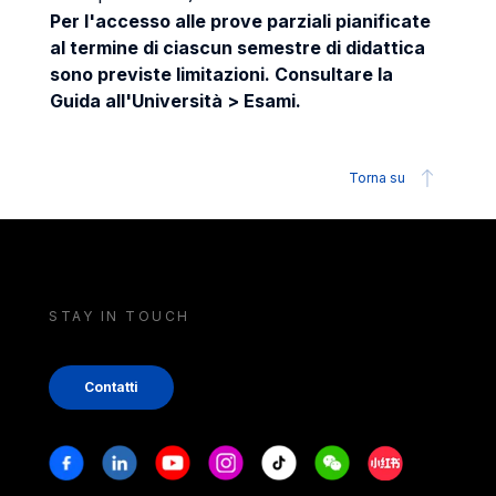
Per l'accesso alle prove parziali pianificate
al termine di ciascun semestre di didattica
sono previste limitazioni. Consultare la
Guida all'Università > Esami.
Torna su
STAY IN TOUCH
Contatti
Stay in touch
Facebook
Linkedin
Youtube
Instagram
Tiktok
Weechat
Xiaohongshu/