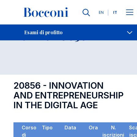
Lingue
EN
IT
Contatti
-
Esame 20856
Esami di profitto
Open s
20856 - INNOVATION
AND ENTREPRENEURSHIP
IN THE DIGITAL AGE
Corso
Tipo
Data
Ora
N.
Sc
di
iscrizioni
isc