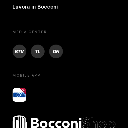
Lavora in Bocconi
MEDIA CENTER
BTV
TL
ON
MOBILE APP
yoU@B
Bocconi shop