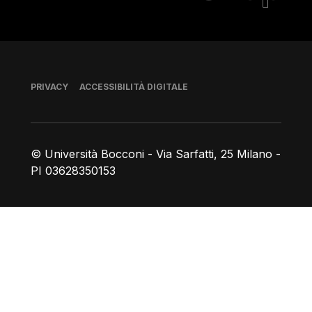
Piè di pagina
PRIVACY
ACCESSIBILITÀ DIGITALE
© Università Bocconi - Via Sarfatti, 25 Milano -
PI 03628350153