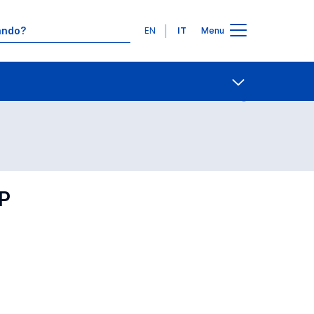
Lingue
EN
IT
Menu
Contatti
Open share
P