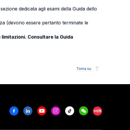
a sezione dedicata agli esami della Guida dello
uenza (devono essere pertanto terminate le
 limitazioni. Consultare la Guida
Torna su
Facebook
Linkedin
Youtube
Instagram
Tiktok
Weechat
Xiaohongshu/R