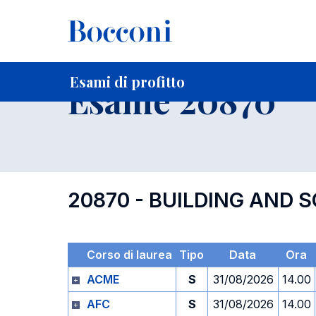
-
Home
Per studenti iscritti
Orari, Aule e Calendari
Esami
Esami di profitto
Esame 20870
20870 - BUILDING AND 
Corso di laurea
Tipo
Data
Ora
ACME
S
31/08/2026
14.00
AFC
S
31/08/2026
14.00