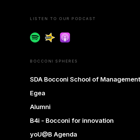
LISTEN TO OUR PODCAST
Spotify
Spreaker
Apple podcast
BOCCONI SPHERES
SDA Bocconi School of Managemen
Egea
Alumni
B4i - Bocconi for innovation
yoU@B Agenda