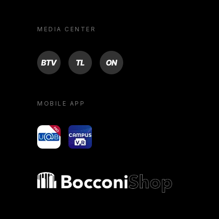
MEDIA CENTER
BTV
TL
ON
MOBILE APP
yoU@B
Campus VR
Bocconi shop