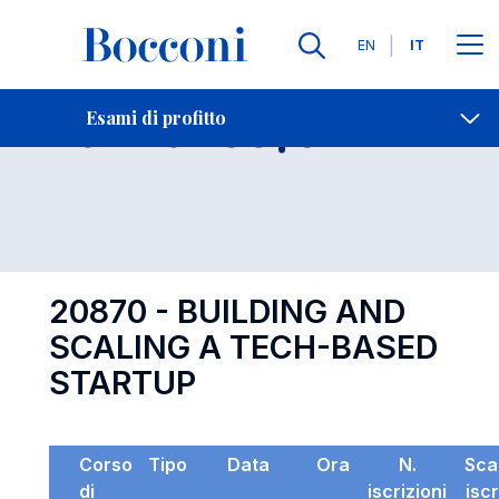
Lingue
EN
IT
Contatti
-
Esame 20870
Esami di profitto
Open s
20870 - BUILDING AND
SCALING A TECH-BASED
STARTUP
Corso
Tipo
Data
Ora
N.
Sca
di
iscrizioni
isc