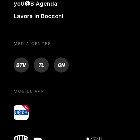
yoU@B Agenda
Lavora in Bocconi
MEDIA CENTER
BTV
TL
ON
MOBILE APP
yoU@B
Bocconi shop