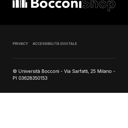
Piè di pagina
PRIVACY
ACCESSIBILITÀ DIGITALE
© Università Bocconi - Via Sarfatti, 25 Milano -
PI 03628350153