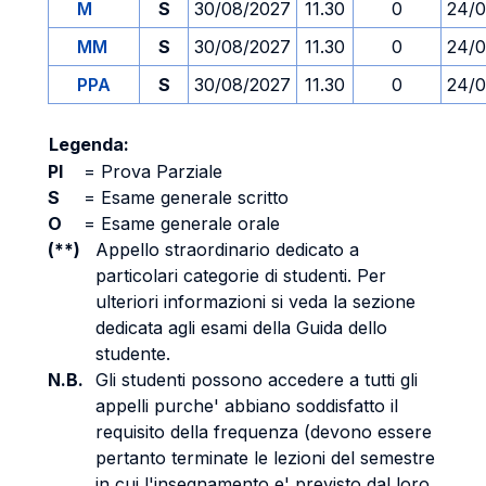
M
S
30/08/2027
11.30
0
24/0
MM
S
30/08/2027
11.30
0
24/0
PPA
S
30/08/2027
11.30
0
24/0
Legenda:
PI
=
Prova Parziale
S
=
Esame generale scritto
O
=
Esame generale orale
(**)
Appello straordinario dedicato a
particolari categorie di studenti. Per
ulteriori informazioni si veda la sezione
dedicata agli esami della Guida dello
studente.
N.B.
Gli studenti possono accedere a tutti gli
appelli purche' abbiano soddisfatto il
requisito della frequenza (devono essere
pertanto terminate le lezioni del semestre
in cui l'insegnamento e' previsto dal loro