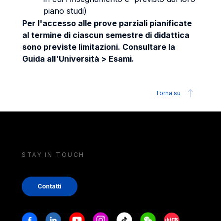
piano studi)
Per l'accesso alle prove parziali pianificate
al termine di ciascun semestre di didattica
sono previste limitazioni. Consultare la
Guida all'Università > Esami.
Torna su
STAY IN TOUCH
Contatti
Stay in touch
Facebook
Linkedin
Youtube
Instagram
Tiktok
Weechat
Xiaohongshu/