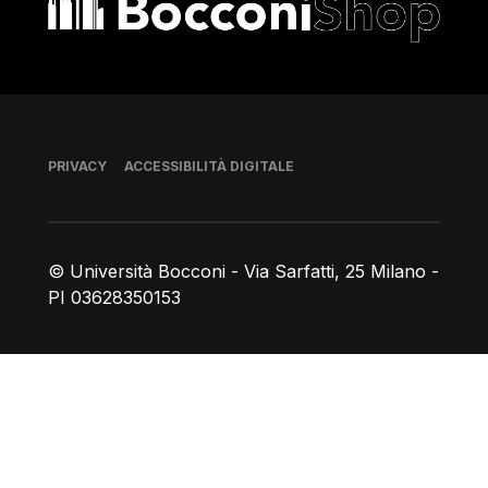
Piè di pagina
PRIVACY
ACCESSIBILITÀ DIGITALE
© Università Bocconi - Via Sarfatti, 25 Milano -
PI 03628350153