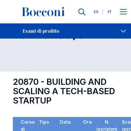
Lingue
EN
IT
Contatti
-
Esame 20870
Esami di profitto
Open s
20870 - BUILDING AND
SCALING A TECH-BASED
STARTUP
Corso
Tipo
Data
Ora
N.
Sca
di
iscrizioni
isc