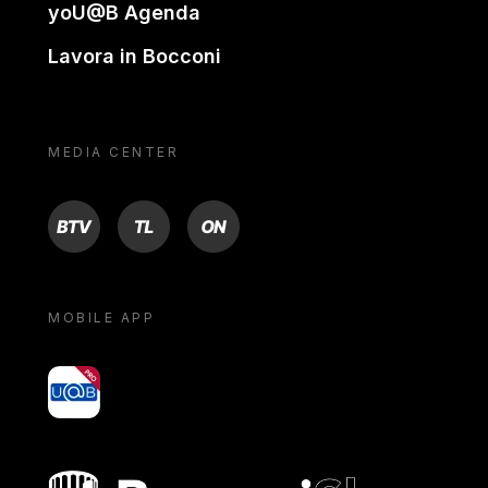
yoU@B Agenda
Lavora in Bocconi
MEDIA CENTER
BTV
TL
ON
MOBILE APP
yoU@B
Bocconi shop