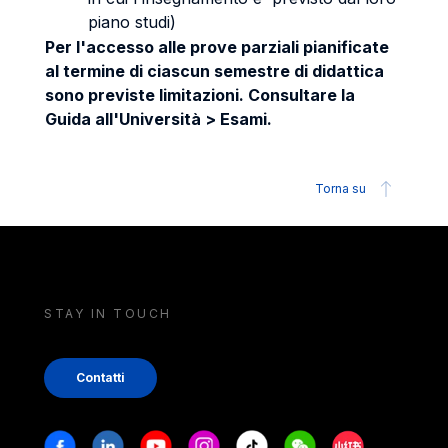
piano studi)
Per l'accesso alle prove parziali pianificate
al termine di ciascun semestre di didattica
sono previste limitazioni. Consultare la
Guida all'Università > Esami.
Torna su
STAY IN TOUCH
Contatti
Stay in touch
Facebook
Linkedin
Youtube
Instagram
Tiktok
Weechat
Xiaohongshu/