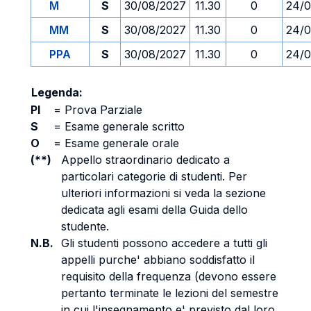
M
S
30/08/2027
11.30
0
24/0
MM
S
30/08/2027
11.30
0
24/0
PPA
S
30/08/2027
11.30
0
24/0
Legenda:
PI
=
Prova Parziale
S
=
Esame generale scritto
O
=
Esame generale orale
(**)
Appello straordinario dedicato a
particolari categorie di studenti. Per
ulteriori informazioni si veda la sezione
dedicata agli esami della Guida dello
studente.
N.B.
Gli studenti possono accedere a tutti gli
appelli purche' abbiano soddisfatto il
requisito della frequenza (devono essere
pertanto terminate le lezioni del semestre
in cui l'insegnamento e' previsto dal loro