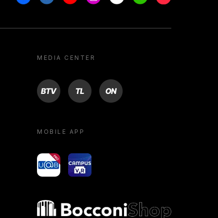
MEDIA CENTER
BTV
TL
ON
MOBILE APP
yoU@B
Campus VR
Bocconi shop