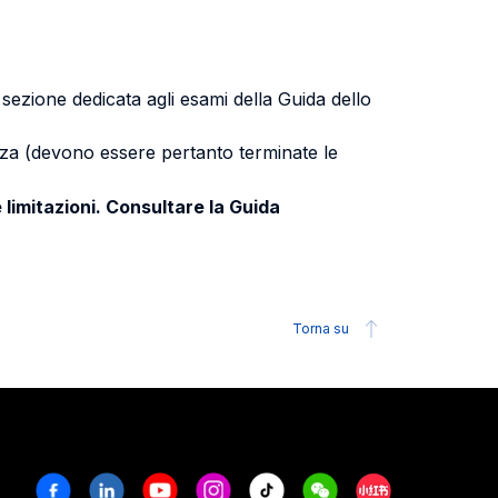
a sezione dedicata agli esami della Guida dello
uenza (devono essere pertanto terminate le
 limitazioni. Consultare la Guida
Torna su
Facebook
Linkedin
Youtube
Instagram
Tiktok
Weechat
Xiaohongshu/R