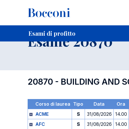
-
Home
Per studenti iscritti
Orari, Aule e Calendari
Esami
Esami di profitto
Esame 20870
20870 - BUILDING AND 
Corso di laurea
Tipo
Data
Ora
ACME
S
31/08/2026
14.00
AFC
S
31/08/2026
14.00