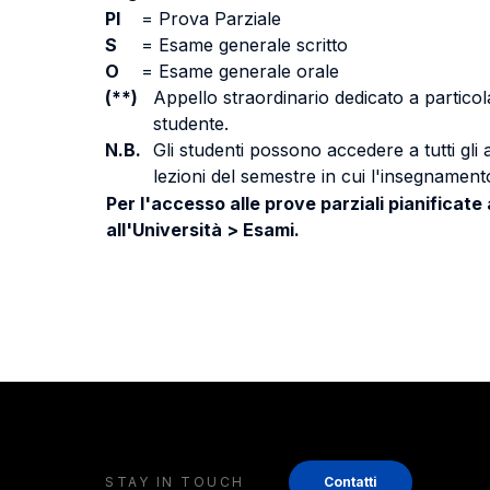
PI
=
Prova Parziale
S
=
Esame generale scritto
O
=
Esame generale orale
(**)
Appello straordinario dedicato a particola
studente.
N.B.
Gli studenti possono accedere a tutti gli
lezioni del semestre in cui l'insegnamento
Per l'accesso alle prove parziali pianificate
all'Università > Esami.
STAY IN TOUCH
Contatti