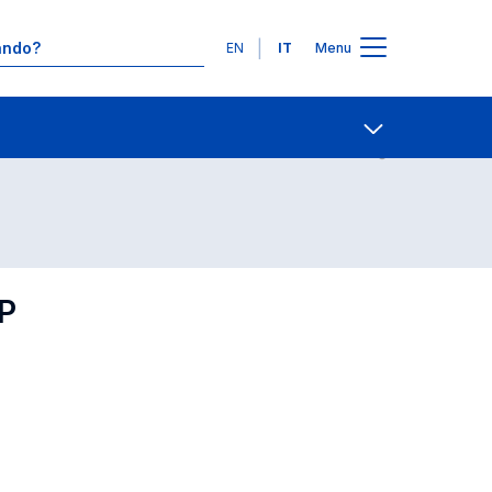
Lingue
EN
IT
Menu
Contatti
Open share
P