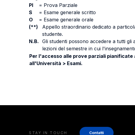
PI
=
Prova Parziale
S
=
Esame generale scritto
O
=
Esame generale orale
(**)
Appello straordinario dedicato a particola
studente.
N.B.
Gli studenti possono accedere a tutti gli
lezioni del semestre in cui l'insegnamento
Per l'accesso alle prove parziali pianificate
all'Università > Esami.
STAY IN TOUCH
Contatti