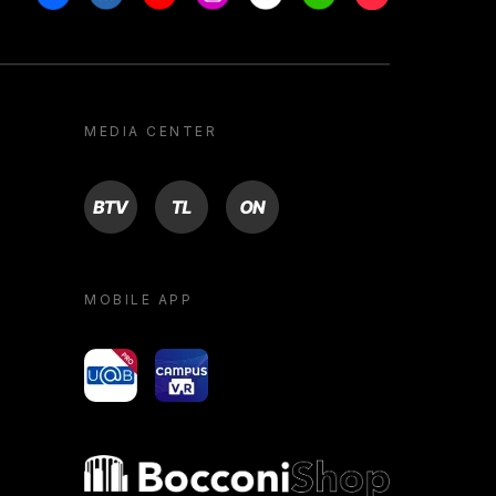
MEDIA CENTER
BTV
TL
ON
MOBILE APP
yoU@B
Campus VR
Bocconi shop