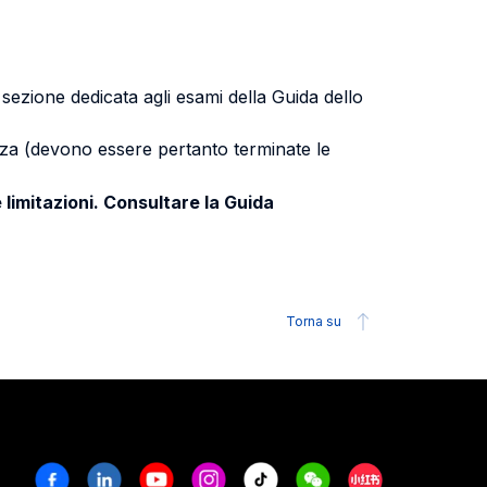
a sezione dedicata agli esami della Guida dello
uenza (devono essere pertanto terminate le
 limitazioni. Consultare la Guida
Torna su
Facebook
Linkedin
Youtube
Instagram
Tiktok
Weechat
Xiaohongshu/R