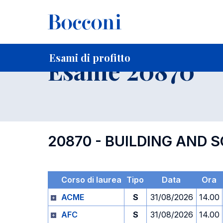
-
Home
Per studenti iscritti
Orari, Aule e Calendari
Esami
Esami di profitto
Esame 20870
20870 - BUILDING AND 
Corso di laurea
Tipo
Data
Ora
ACME
S
31/08/2026
14.00
AFC
S
31/08/2026
14.00