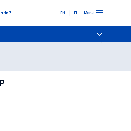
Lingue
EN
IT
Menu
Contatti
Open share
P