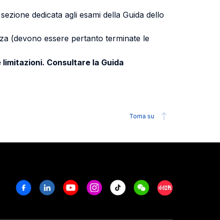
a sezione dedicata agli esami della Guida dello
uenza (devono essere pertanto terminate le
 limitazioni. Consultare la Guida
Torna su
Facebook
Linkedin
Youtube
Instagram
Tiktok
Weechat
Xiaohongshu/R