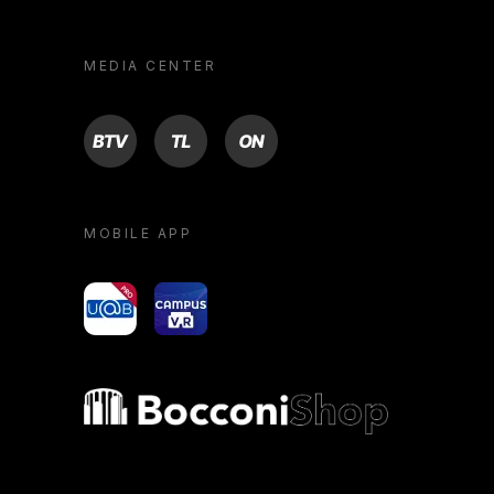
MEDIA CENTER
BTV
TL
ON
MOBILE APP
yoU@B
Campus VR
Bocconi shop