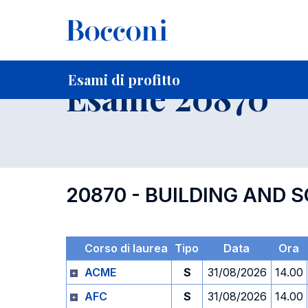
-
Home
Per studenti iscritti
Orari, Aule e Calendari
Esami
Esami di profitto
Esame 20870
20870 - BUILDING AND 
Corso di laurea
Tipo
Data
Ora
ACME
S
31/08/2026
14.00
AFC
S
31/08/2026
14.00