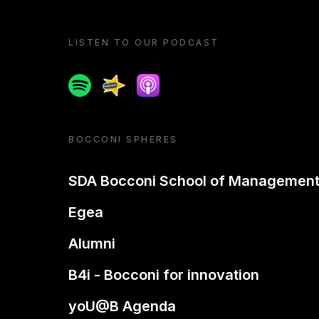
LISTEN TO OUR PODCAST
Spotify
Spreaker
Apple podcast
BOCCONI SPHERES
SDA Bocconi School of Managemen
Egea
Alumni
B4i - Bocconi for innovation
yoU@B Agenda