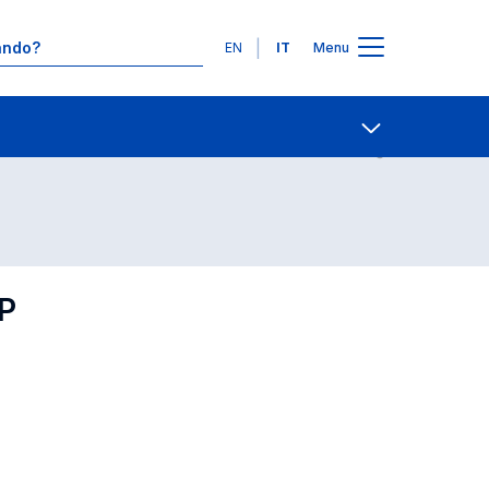
Lingue
EN
IT
Menu
Contatti
Open share
P