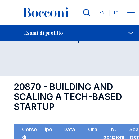
Lingue
EN
IT
Contatti
-
Esame 20870
Esami di profitto
Open s
20870 - BUILDING AND
SCALING A TECH-BASED
STARTUP
Corso
Tipo
Data
Ora
N.
Sca
di
iscrizioni
isc