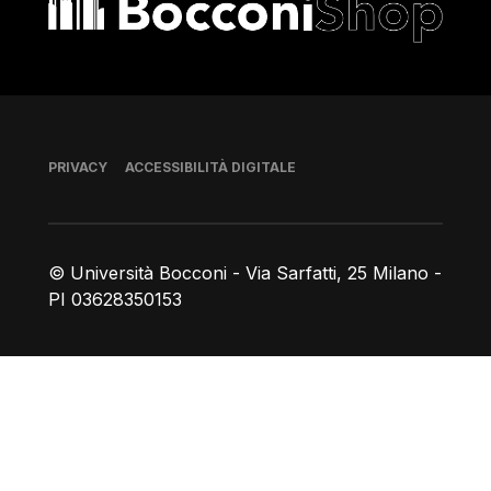
Piè di pagina
PRIVACY
ACCESSIBILITÀ DIGITALE
© Università Bocconi - Via Sarfatti, 25 Milano -
PI 03628350153