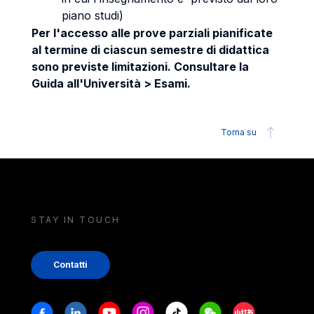
piano studi)
Per l'accesso alle prove parziali pianificate
al termine di ciascun semestre di didattica
sono previste limitazioni. Consultare la
Guida all'Università > Esami.
Torna su
STAY IN TOUCH
Contatti
Stay in touch
Facebook
Linkedin
Youtube
Instagram
Tiktok
Weechat
Xiaohongshu/