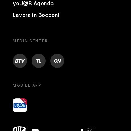
yoU@B Agenda
Lavora in Bocconi
MEDIA CENTER
BTV
TL
ON
MOBILE APP
yoU@B
Bocconi shop