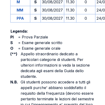
M
S
30/08/2027
11.30
0
24/0
MM
S
30/08/2027
11.30
0
24/0
PPA
S
30/08/2027
11.30
0
24/0
Legenda:
PI
=
Prova Parziale
S
=
Esame generale scritto
O
=
Esame generale orale
(**)
Appello straordinario dedicato a
particolari categorie di studenti. Per
ulteriori informazioni si veda la sezione
dedicata agli esami della Guida dello
studente.
N.B.
Gli studenti possono accedere a tutti gli
appelli purche' abbiano soddisfatto il
requisito della frequenza (devono essere
pertanto terminate le lezioni del semestre
in cui l'insegnamento e' previsto dal loro