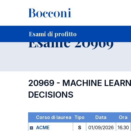
-
Home
Per studenti iscritti
Orari, Aule e Calendari
Esami
Esami di profitto
Esame 20969
20969 - MACHINE LEAR
DECISIONS
Corso di laurea
Tipo
Data
Ora
ACME
S
01/09/2026
16.30