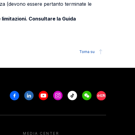
uenza (devono essere pertanto terminate le
 limitazioni. Consultare la Guida
Torna su
Facebook
Linkedin
Youtube
Instagram
Tiktok
Weechat
Xiaohongshu/R
MEDIA CENTER