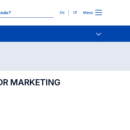
Lingue
EN
IT
Menu
Contatti
Open share
FOR MARKETING