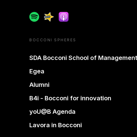
Spotify
Spreaker
Apple podcast
BOCCONI SPHERES
SDA Bocconi School of Managemen
Egea
Alumni
B4i - Bocconi for innovation
yoU@B Agenda
Lavora in Bocconi