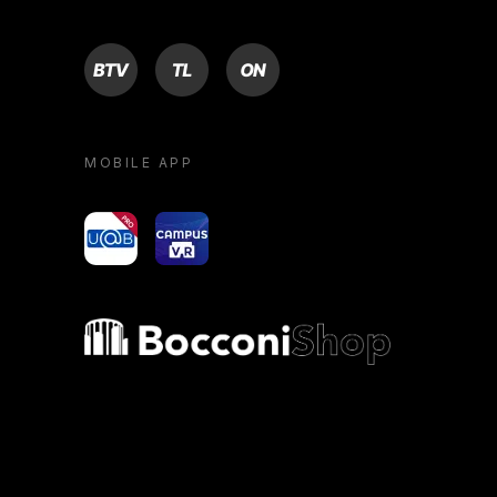
BTV
TL
ON
MOBILE APP
yoU@B
Campus VR
Bocconi shop