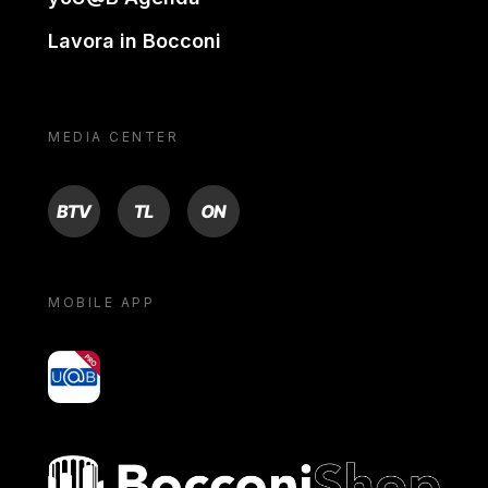
Lavora in Bocconi
MEDIA CENTER
BTV
TL
ON
MOBILE APP
yoU@B
Bocconi shop