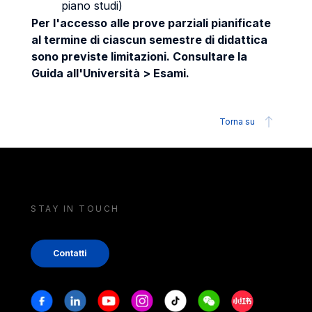
piano studi)
Per l'accesso alle prove parziali pianificate
al termine di ciascun semestre di didattica
sono previste limitazioni. Consultare la
Guida all'Università > Esami.
Torna su
STAY IN TOUCH
Contatti
Stay in touch
Facebook
Linkedin
Youtube
Instagram
Tiktok
Weechat
Xiaohongshu/