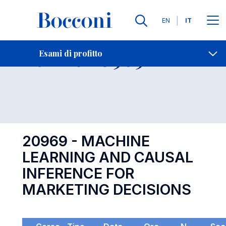
Lingue
EN
IT
Contatti
-
Esame 20969
Esami di profitto
Open s
20969 - MACHINE
LEARNING AND CAUSAL
INFERENCE FOR
MARKETING DECISIONS