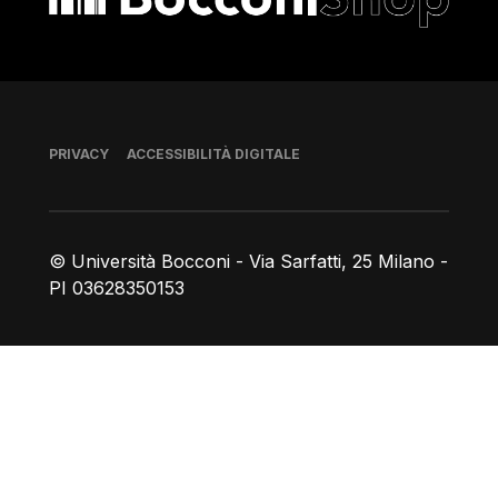
Piè di pagina
PRIVACY
ACCESSIBILITÀ DIGITALE
© Università Bocconi - Via Sarfatti, 25 Milano -
PI 03628350153