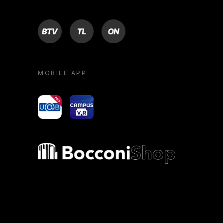
BTV
TL
ON
MOBILE APP
yoU@B
Campus VR
Bocconi shop