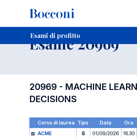
-
Home
Per studenti iscritti
Orari, Aule e Calendari
Esami
Esami di profitto
Esame 20969
20969 - MACHINE LEAR
DECISIONS
Corso di laurea
Tipo
Data
Ora
ACME
S
01/09/2026
16.30