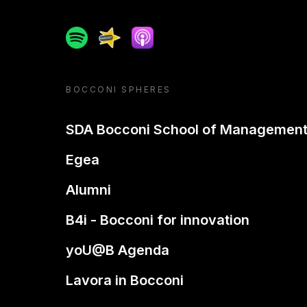
Spotify
Spreaker
Apple podcast
BOCCONI SPHERES
SDA Bocconi School of Managemen
Egea
Alumni
B4i - Bocconi for innovation
yoU@B Agenda
Lavora in Bocconi