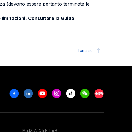
uenza (devono essere pertanto terminate le
 limitazioni. Consultare la Guida
Torna su
Facebook
Linkedin
Youtube
Instagram
Tiktok
Weechat
Xiaohongshu/R
MEDIA CENTER