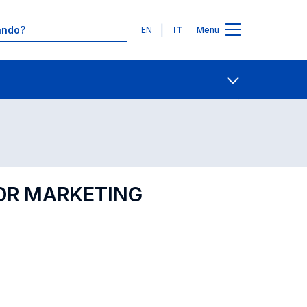
Lingue
EN
IT
Menu
Contatti
Open share
FOR MARKETING