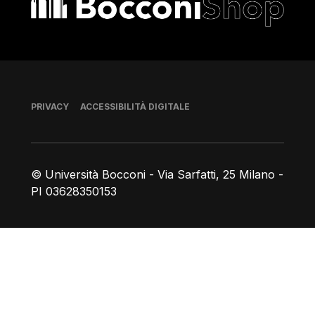
Piè di pagina
PRIVACY
ACCESSIBILITÀ DIGITALE
© Università Bocconi - Via Sarfatti, 25 Milano -
PI 03628350153