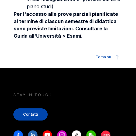
piano studi)
Per l'accesso alle prove parziali pianificate
al termine di ciascun semestre di didattica
sono previste limitazioni. Consultare la
Guida all'Università > Esami.
Torna su
STAY IN TOUCH
Contatti
Stay in touch
Facebook
Linkedin
Youtube
Instagram
Tiktok
Weechat
Xiaohongshu/