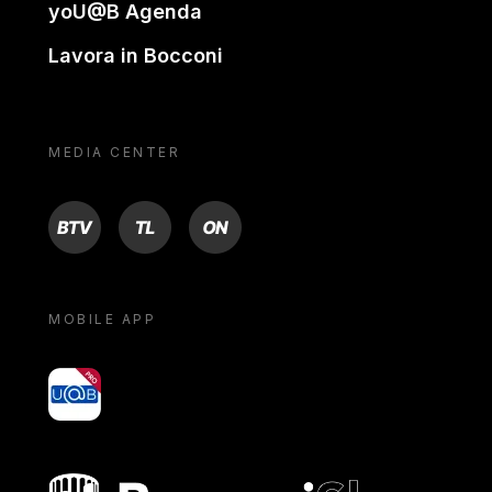
yoU@B Agenda
Lavora in Bocconi
MEDIA CENTER
BTV
TL
ON
MOBILE APP
yoU@B
Bocconi shop