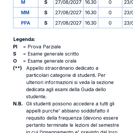
M
S
27/08/2027
16.30
0
23/
MM
S
27/08/2027
16.30
0
23/
PPA
S
27/08/2027
16.30
0
23/
Legenda:
PI
=
Prova Parziale
S
=
Esame generale scritto
O
=
Esame generale orale
(**)
Appello straordinario dedicato a
particolari categorie di studenti. Per
ulteriori informazioni si veda la sezione
dedicata agli esami della Guida dello
studente.
N.B.
Gli studenti possono accedere a tutti gli
appelli purche' abbiano soddisfatto il
requisito della frequenza (devono essere
pertanto terminate le lezioni del semestre
in cui l'insegnamento e' previsto dal loro