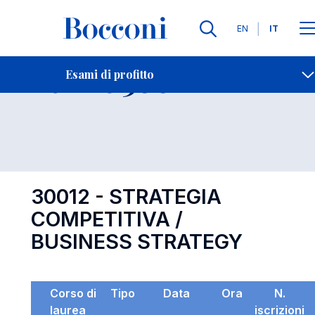
Lingue
EN
IT
Contatti
-
Esame 30012
Esami di profitto
Open s
30012 - STRATEGIA
COMPETITIVA /
BUSINESS STRATEGY
Corso di
Tipo
Data
Ora
N.
laurea
iscrizioni