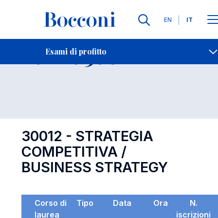
Lingue
EN
IT
Contatti
-
Esame 30012
Esami di profitto
Open s
30012 - STRATEGIA
COMPETITIVA /
BUSINESS STRATEGY
Corso di
Tipo
Data
Ora
N.
laurea
iscrizioni