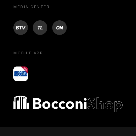
MEDIA CENTER
BTV
TL
ON
MOBILE APP
yoU@B
Bocconi shop