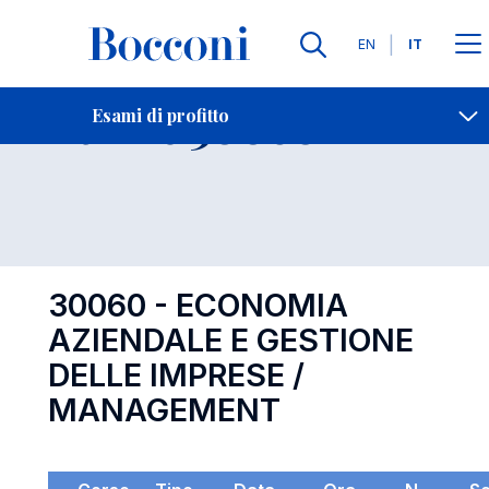
Lingue
EN
IT
Contatti
-
Esame 30060
Esami di profitto
Open s
30060 - ECONOMIA
AZIENDALE E GESTIONE
DELLE IMPRESE /
MANAGEMENT