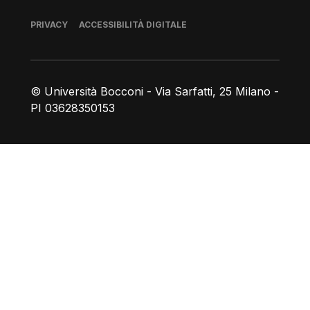
Piè di pagina
PRIVACY
ACCESSIBILITÀ DIGITALE
© Università Bocconi - Via Sarfatti, 25 Milano -
PI 03628350153