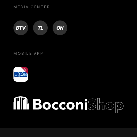
MEDIA CENTER
BTV
TL
ON
MOBILE APP
yoU@B
Bocconi shop