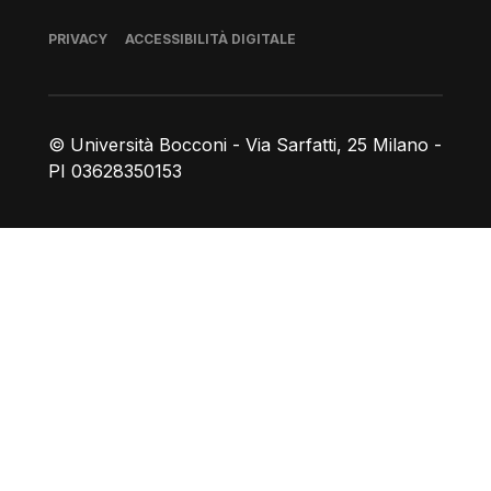
Piè di pagina
PRIVACY
ACCESSIBILITÀ DIGITALE
© Università Bocconi - Via Sarfatti, 25 Milano -
PI 03628350153