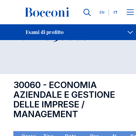
Lingue
EN
IT
Contatti
-
Esame 30060
Esami di profitto
Open s
30060 - ECONOMIA
AZIENDALE E GESTIONE
DELLE IMPRESE /
MANAGEMENT