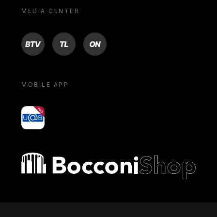
MEDIA CENTER
BTV
TL
ON
MOBILE APP
yoU@B
Bocconi shop