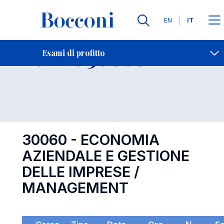
Lingue
EN
IT
Contatti
-
Esame 30060
Esami di profitto
Open s
30060 - ECONOMIA
AZIENDALE E GESTIONE
DELLE IMPRESE /
MANAGEMENT