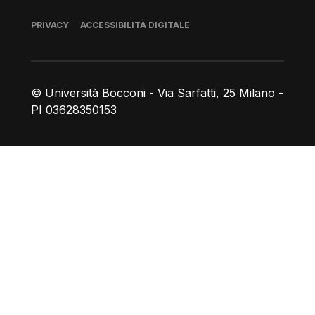
Piè di pagina
PRIVACY
ACCESSIBILITÀ DIGITALE
© Università Bocconi - Via Sarfatti, 25 Milano -
PI 03628350153