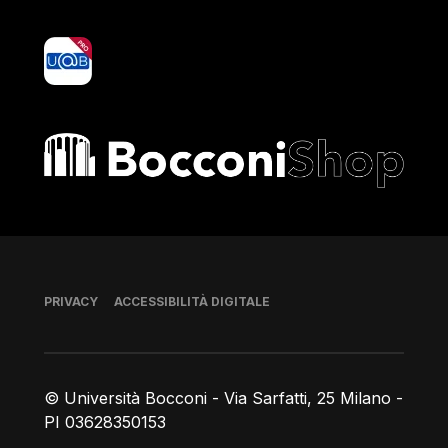
yoU@B
Bocconi shop
Piè di pagina
PRIVACY
ACCESSIBILITÀ DIGITALE
© Università Bocconi - Via Sarfatti, 25 Milano -
PI 03628350153