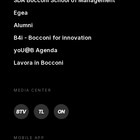
SDA Bocconi School of Management
Egea
Alumni
B4i - Bocconi for innovation
yoU@B Agenda
Lavora in Bocconi
MEDIA CENTER
BTV
TL
ON
MOBILE APP