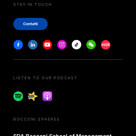
STAY IN TOUCH
Contatti
Stay in touch
Facebook
Linkedin
Youtube
Instagram
Tiktok
Weechat
Xiaohongshu/
LISTEN TO OUR PODCAST
Spotify
Spreaker
Apple podcast
BOCCONI SPHERES