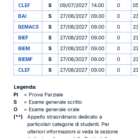
CLEF
S
09/07/2027
14.00
0
0
BAI
S
27/08/2027
09.00
0
2
BEMACS
S
27/08/2027
09.00
0
2
BIEF
S
27/08/2027
09.00
0
2
BIEM
S
27/08/2027
09.00
0
2
BIEMF
S
27/08/2027
09.00
0
2
CLEF
S
27/08/2027
09.00
0
2
Legenda:
PI
=
Prova Parziale
S
=
Esame generale scritto
O
=
Esame generale orale
(**)
Appello straordinario dedicato a
particolari categorie di studenti. Per
ulteriori informazioni si veda la sezione