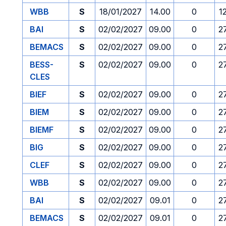
WBB
S
18/01/2027
14.00
0
1
BAI
S
02/02/2027
09.00
0
2
BEMACS
S
02/02/2027
09.00
0
2
BESS-
S
02/02/2027
09.00
0
2
CLES
BIEF
S
02/02/2027
09.00
0
2
BIEM
S
02/02/2027
09.00
0
2
BIEMF
S
02/02/2027
09.00
0
2
BIG
S
02/02/2027
09.00
0
2
CLEF
S
02/02/2027
09.00
0
2
WBB
S
02/02/2027
09.00
0
2
BAI
S
02/02/2027
09.01
0
2
BEMACS
S
02/02/2027
09.01
0
2