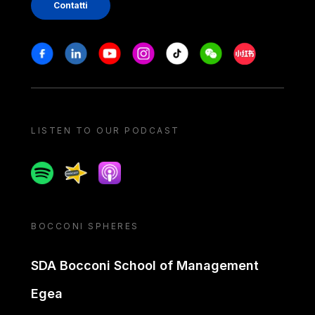
Contatti
Stay in touch
Facebook
Linkedin
Youtube
Instagram
Tiktok
Weechat
Xiaohongshu/
LISTEN TO OUR PODCAST
Spotify
Spreaker
Apple podcast
BOCCONI SPHERES
SDA Bocconi School of Management
Egea