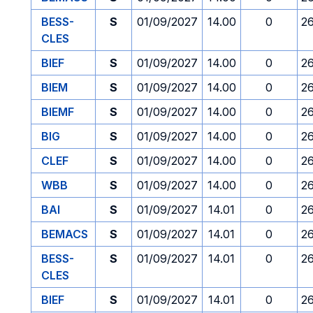
BESS-
S
01/09/2027
14.00
0
2
CLES
BIEF
S
01/09/2027
14.00
0
2
BIEM
S
01/09/2027
14.00
0
2
BIEMF
S
01/09/2027
14.00
0
2
BIG
S
01/09/2027
14.00
0
2
CLEF
S
01/09/2027
14.00
0
2
WBB
S
01/09/2027
14.00
0
2
BAI
S
01/09/2027
14.01
0
2
BEMACS
S
01/09/2027
14.01
0
2
BESS-
S
01/09/2027
14.01
0
2
CLES
BIEF
S
01/09/2027
14.01
0
2