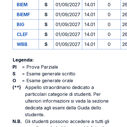
BIEM
S
01/09/2027
14.01
0
2
BIEMF
S
01/09/2027
14.01
0
2
BIG
S
01/09/2027
14.01
0
2
CLEF
S
01/09/2027
14.01
0
2
WBB
S
01/09/2027
14.01
0
2
Legenda:
PI
=
Prova Parziale
S
=
Esame generale scritto
O
=
Esame generale orale
(**)
Appello straordinario dedicato a
particolari categorie di studenti. Per
ulteriori informazioni si veda la sezione
dedicata agli esami della Guida dello
studente.
N.B.
Gli studenti possono accedere a tutti gli