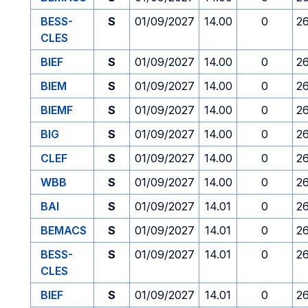
BESS-
S
01/09/2027
14.00
0
2
CLES
BIEF
S
01/09/2027
14.00
0
2
BIEM
S
01/09/2027
14.00
0
2
BIEMF
S
01/09/2027
14.00
0
2
BIG
S
01/09/2027
14.00
0
2
CLEF
S
01/09/2027
14.00
0
2
WBB
S
01/09/2027
14.00
0
2
BAI
S
01/09/2027
14.01
0
2
BEMACS
S
01/09/2027
14.01
0
2
BESS-
S
01/09/2027
14.01
0
2
CLES
BIEF
S
01/09/2027
14.01
0
2