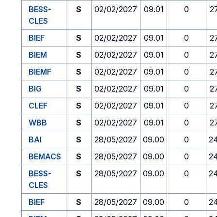
BESS-
S
02/02/2027
09.01
0
2
CLES
BIEF
S
02/02/2027
09.01
0
2
BIEM
S
02/02/2027
09.01
0
2
BIEMF
S
02/02/2027
09.01
0
2
BIG
S
02/02/2027
09.01
0
2
CLEF
S
02/02/2027
09.01
0
2
WBB
S
02/02/2027
09.01
0
2
BAI
S
28/05/2027
09.00
0
2
BEMACS
S
28/05/2027
09.00
0
2
BESS-
S
28/05/2027
09.00
0
2
CLES
BIEF
S
28/05/2027
09.00
0
2