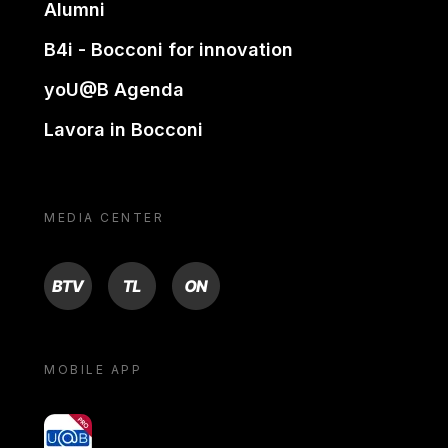
Alumni
B4i - Bocconi for innovation
yoU@B Agenda
Lavora in Bocconi
MEDIA CENTER
BTV
TL
ON
MOBILE APP
yoU@B