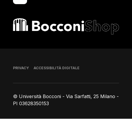
Bocconi shop
Piè di pagina
PRIVACY
ACCESSIBILITÀ DIGITALE
© Università Bocconi - Via Sarfatti, 25 Milano -
PI 03628350153