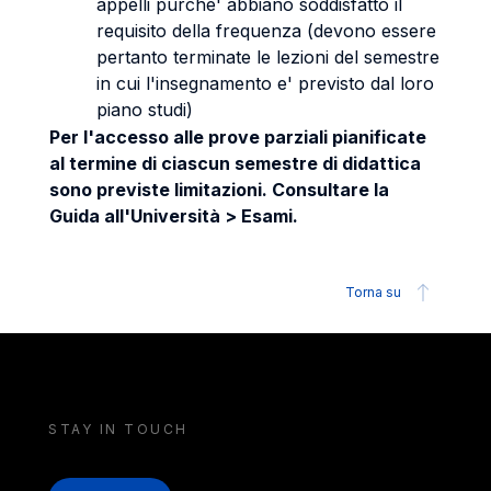
appelli purche' abbiano soddisfatto il
requisito della frequenza (devono essere
pertanto terminate le lezioni del semestre
in cui l'insegnamento e' previsto dal loro
piano studi)
Per l'accesso alle prove parziali pianificate
al termine di ciascun semestre di didattica
sono previste limitazioni. Consultare la
Guida all'Università > Esami.
Torna su
STAY IN TOUCH