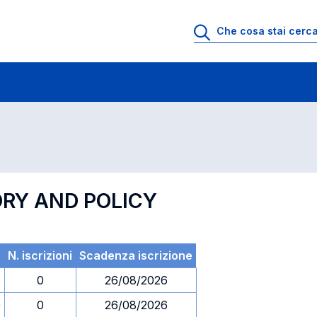
 di profitto
Esami in ordine di codice
ORY AND POLICY
N. iscrizioni
Scadenza iscrizione
0
0
26/08/2026
0
0
26/08/2026