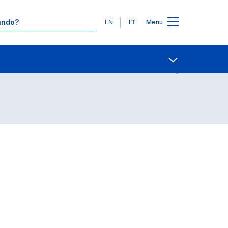
Lingue
EN
IT
Menu
Contatti
Open share