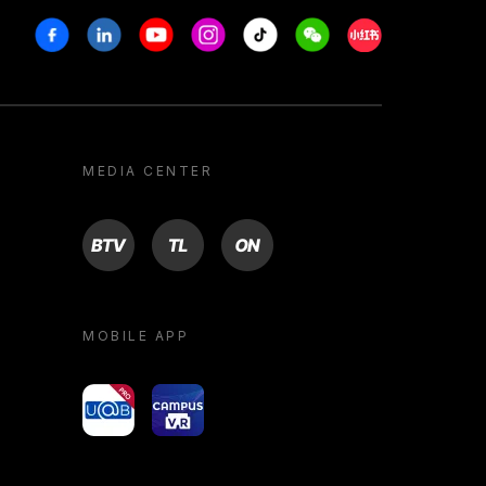
Facebook
Linkedin
Youtube
Instagram
Tiktok
Weechat
Xiaohongshu/R
MEDIA CENTER
BTV
TL
ON
MOBILE APP
yoU@B
Campus VR