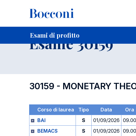
-
Home
Per studenti iscritti
Orari, Aule e Calendari
Esami
Esami di profitto
Esame 30159
30159 - MONETARY THE
Corso di laurea
Tipo
Data
Ora
BAI
S
01/09/2026
09.0
BEMACS
S
01/09/2026
09.0