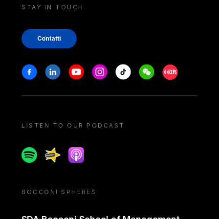
STAY IN TOUCH
Contatti
Stay in touch
Facebook
Linkedin
Youtube
Instagram
Tiktok
Weechat
Xiaohongshu/
LISTEN TO OUR PODCAST
Spotify
Spreaker
Apple podcast
BOCCONI SPHERES