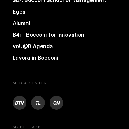
SDA Bocconi School of Management
Egea
Alumni
B4i - Bocconi for innovation
yoU@B Agenda
Lavora in Bocconi
MEDIA CENTER
BTV
TL
ON
MOBILE APP