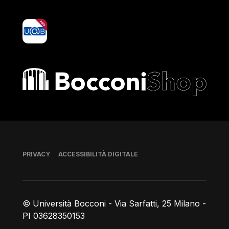
yoU@B
Bocconi shop
Piè di pagina
PRIVACY
ACCESSIBILITÀ DIGITALE
© Università Bocconi - Via Sarfatti, 25 Milano -
PI 03628350153