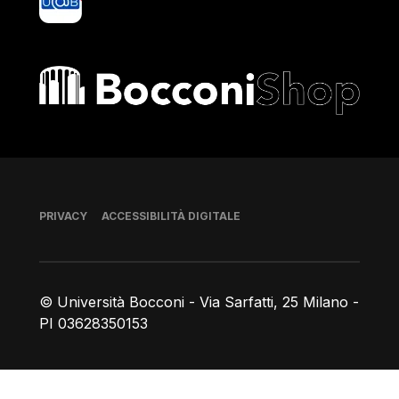
Bocconi shop
Piè di pagina
PRIVACY
ACCESSIBILITÀ DIGITALE
© Università Bocconi - Via Sarfatti, 25 Milano -
PI 03628350153