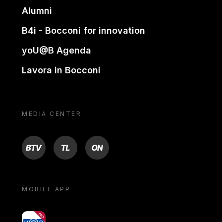
Alumni
B4i - Bocconi for innovation
yoU@B Agenda
Lavora in Bocconi
MEDIA CENTER
BTV
TL
ON
MOBILE APP
yoU@B