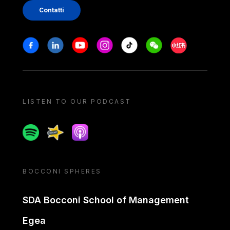
Contatti
Stay in touch
Facebook
Linkedin
Youtube
Instagram
Tiktok
Weechat
Xiaohongshu/
LISTEN TO OUR PODCAST
Spotify
Spreaker
Apple podcast
BOCCONI SPHERES
SDA Bocconi School of Management
Egea