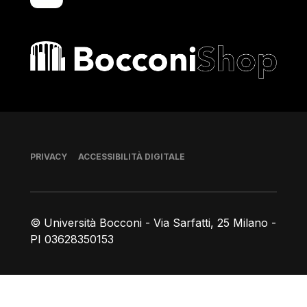
Bocconi shop
Piè di pagina
PRIVACY
ACCESSIBILITÀ DIGITALE
© Università Bocconi - Via Sarfatti, 25 Milano -
PI 03628350153