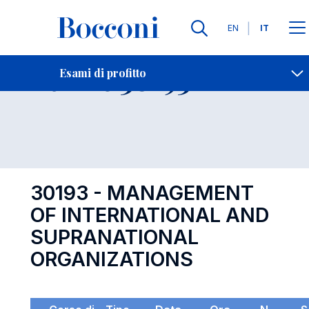
Lingue
EN
IT
Contatti
-
Esame 30193
Esami di profitto
Open s
30193 - MANAGEMENT
OF INTERNATIONAL AND
SUPRANATIONAL
ORGANIZATIONS