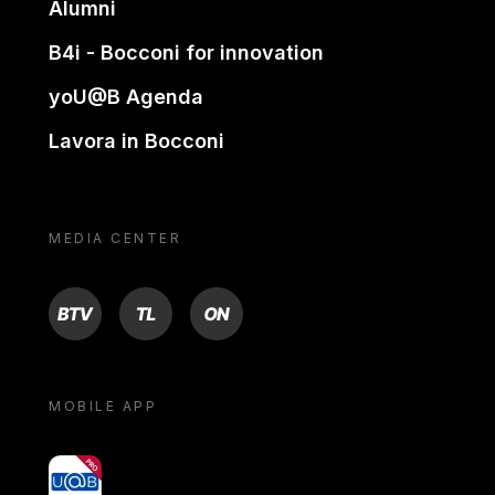
Alumni
B4i - Bocconi for innovation
yoU@B Agenda
Lavora in Bocconi
MEDIA CENTER
BTV
TL
ON
MOBILE APP
yoU@B