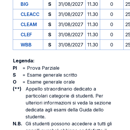
BIG
S
31/08/2027
11.30
0
2
CLEACC
S
31/08/2027
11.30
0
2
CLEAM
S
31/08/2027
11.30
0
2
CLEF
S
31/08/2027
11.30
0
2
WBB
S
31/08/2027
11.30
0
2
Legenda:
PI
=
Prova Parziale
S
=
Esame generale scritto
O
=
Esame generale orale
(**)
Appello straordinario dedicato a
particolari categorie di studenti. Per
ulteriori informazioni si veda la sezione
dedicata agli esami della Guida dello
studente.
N.B.
Gli studenti possono accedere a tutti gli