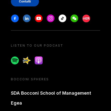
Contatti
Stay in touch
Facebook
Linkedin
Youtube
Instagram
Tiktok
Weechat
Xiaohongshu/
LISTEN TO OUR PODCAST
Spotify
Spreaker
Apple podcast
BOCCONI SPHERES
SDA Bocconi School of Management
Egea