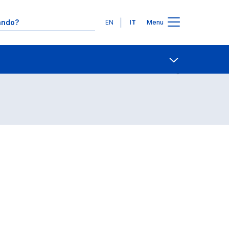
Lingue
EN
IT
Menu
Contatti
Open share