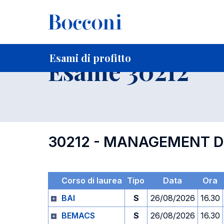
-
Home
Per studenti iscritti
Orari, Aule e Calendari
Esami
Esami di profitto
Esame 30212
30212 - MANAGEMENT DE
Corso di laurea
Tipo
Data
Ora
BAI
S
26/08/2026
16.30
BEMACS
S
26/08/2026
16.30