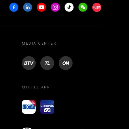
Facebook
Linkedin
Youtube
Instagram
Tiktok
Weechat
Xiaohongshu/R
MEDIA CENTER
BTV
TL
ON
MOBILE APP
yoU@B
Campus VR