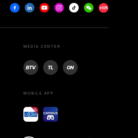
Facebook
Linkedin
Youtube
Instagram
Tiktok
Weechat
Xiaohongshu/R
MEDIA CENTER
BTV
TL
ON
MOBILE APP
yoU@B
Campus VR