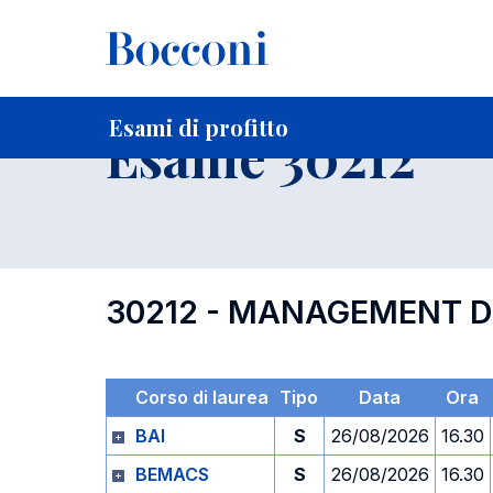
-
Home
Per studenti iscritti
Orari, Aule e Calendari
Esami
Esami di profitto
Esame 30212
30212 - MANAGEMENT DE
Corso di laurea
Tipo
Data
Ora
BAI
S
26/08/2026
16.30
BEMACS
S
26/08/2026
16.30