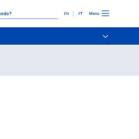
Lingue
EN
IT
Menu
Contatti
Open share