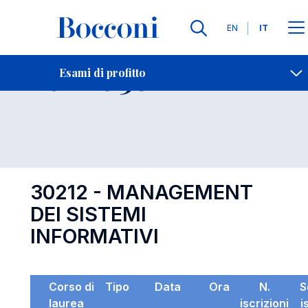
Lingue
EN
IT
Contatti
-
Esame 30212
Esami di profitto
Open s
30212 - MANAGEMENT
DEI SISTEMI
INFORMATIVI
Corso di
Tipo
Data
Ora
N.
S
laurea
iscrizioni
i