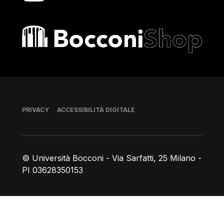
Bocconi shop
Piè di pagina
PRIVACY
ACCESSIBILITÀ DIGITALE
© Università Bocconi - Via Sarfatti, 25 Milano -
PI 03628350153