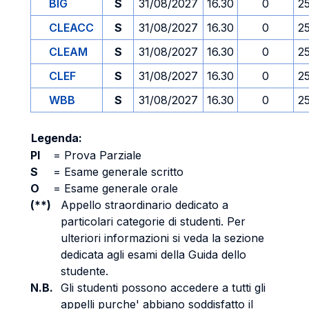
BIG
S
31/08/2027
16.30
0
2
CLEACC
S
31/08/2027
16.30
0
2
CLEAM
S
31/08/2027
16.30
0
2
CLEF
S
31/08/2027
16.30
0
2
WBB
S
31/08/2027
16.30
0
2
Legenda:
PI
=
Prova Parziale
S
=
Esame generale scritto
O
=
Esame generale orale
(**)
Appello straordinario dedicato a
particolari categorie di studenti. Per
ulteriori informazioni si veda la sezione
dedicata agli esami della Guida dello
studente.
N.B.
Gli studenti possono accedere a tutti gli
appelli purche' abbiano soddisfatto il