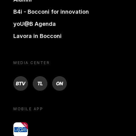
B4i - Bocconi for innovation
yoU@B Agenda
Lavora in Bocconi
MEDIA CENTER
BTV
TL
ON
MOBILE APP
yoU@B