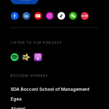
Stay in touch
Facebook
Linkedin
Youtube
Instagram
Tiktok
Weechat
Xiaohongshu/
LISTEN TO OUR PODCAST
Spotify
Spreaker
Apple podcast
BOCCONI SPHERES
SDA Bocconi School of Management
Egea
Alumni